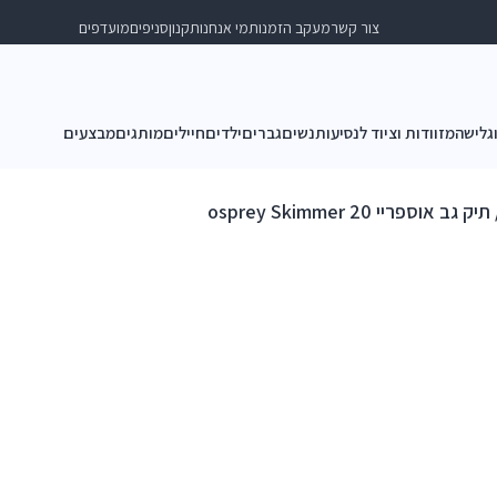
צור קשר
מעקב הזמנות
מי אנחנו
תקנון
סניפים
מועדפים
וגלישה
מזוודות וציוד לנסיעות
נשים
גברים
ילדים
חיילים
מותגים
מבצעים
יק גב אוספריי osprey Skimmer 20