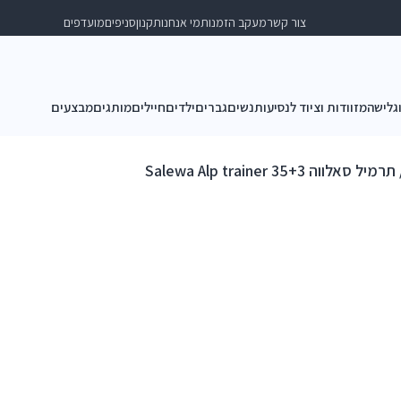
צור קשר
מעקב הזמנות
מי אנחנו
תקנון
סניפים
מועדפים
וגלישה
מזוודות וציוד לנסיעות
נשים
גברים
ילדים
חיילים
מותגים
מבצעים
רמיל סאלווה Salewa Alp trainer 35+3