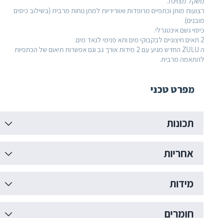
נת.
ן וכתפיים מרופדות ואווריריות למתן נוחות מרבית (בשילוב כיסים
ינטגרלי.
ה ZULU החדש מגיע עם 2 מידות אורך גב וגם אפשרות תיאום של הכתפיות
רבית.
 טכני
ות
ות
ת
ים