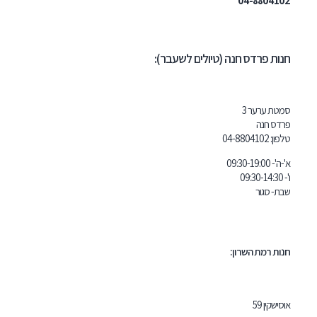
04-
דס חנה (טיולים לשעבר):
ר 3
04-8804
 השרון: