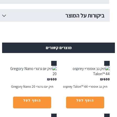
רות על המוצר
מוצרים קשורים
אזל
₪
600
osprey Talon
תיק יום גרגורי Gregory Nano 20
הוסף לסל
הוסף לסל
אזל