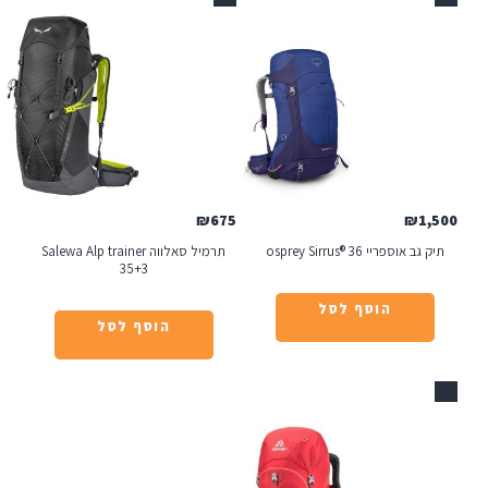
₪
675
osprey Sirrus
תרמיל סאלווה Salewa Alp trainer
35+3
הוסף לסל
הוסף לסל