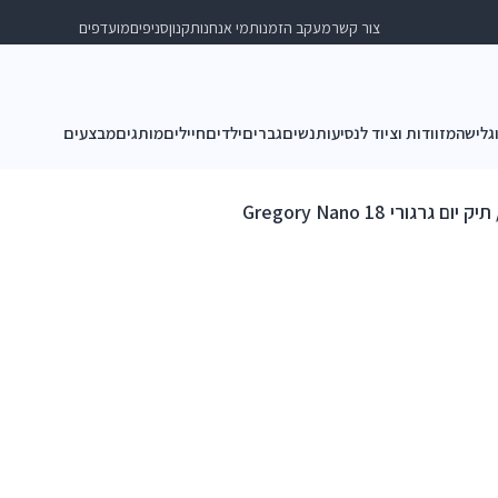
צור קשר
מעקב הזמנות
מי אנחנו
תקנון
סניפים
מועדפים
וגלישה
מזוודות וציוד לנסיעות
נשים
גברים
ילדים
חיילים
מותגים
מבצעים
יק יום גרגורי Gregory Nano 18