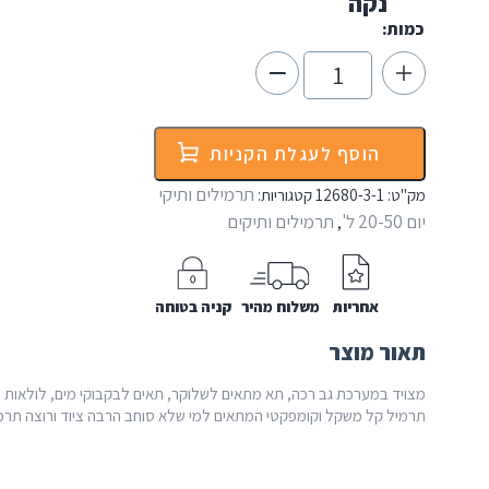
נקה
כמות:
כמות
של
תיק
יום
גרגורי
הוסף לעגלת הקניות
Gregory
Nano
תרמילים ותיקי
מק"ט:
12680-3-1
קטגוריות:
18
יום 20-50 ל'
תרמילים ותיקים
,
אחריות
משלוח מהיר
קניה בטוחה
תאור מוצר
מצויד במערכת גב רכה, תא מתאים לשלוקר, תאים לבקבוקי מים, לולאות לחי
תרמיל קל משקל וקומפקטי המתאים למי שלא סוחב הרבה ציוד ורוצה תרמיל