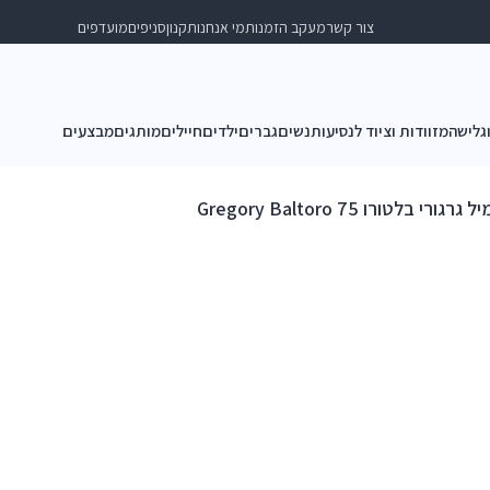
צור קשר
מעקב הזמנות
מי אנחנו
תקנון
סניפים
מועדפים
וגלישה
מזוודות וציוד לנסיעות
נשים
גברים
ילדים
חיילים
מותגים
מבצעים
גורי בלטורו Gregory Baltoro 75