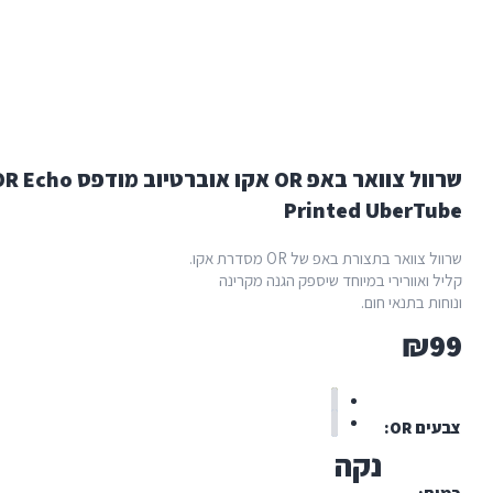
שרוול צוואר באפ OR אקו אוברטיוב מודפס OR Echo
Printed UberT
שרוול צוואר בתצורת באפ של OR מסדרת אקו.
ואוורירי במיוחד שיספק הגנה מקרינה
ת בתנאי חום.
₪
 OR
נקה