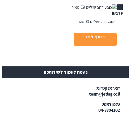
₪
כובע רחב שוליים E9 מאורי
הוסף לסל
נשמח לעמוד לשירותכם
ר אלקטרוני:
team@jetlag.co
ון ראשי:
04-88041