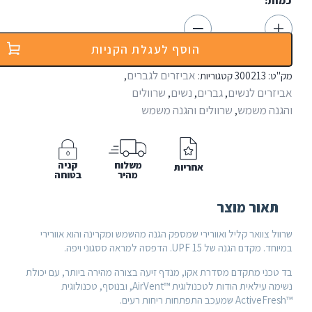
ת:
הוסף לעגלת הקניות
אביזרים לגברים
:
300213
קטגוריות:
,
רים לנשים
גברים
נשים
שרוולים
,
,
,
ה משמש
שרוולים והגנה משמש
,
יוב
ס
משלוח
קניה
אחריות
Pri
מהיר
בטוחה
Uber
אור מוצר
 צוואר קליל ואוורירי שמספק הגנה מהשמש ומקרינה והוא אוורירי
דם הגנה של 15 UPF. הדפסה למראה ססגוני ויפה.
כני מתקדם מסדרת אקו, מנדף זיעה בצורה מהירה ביותר, עם יכולת
נשימה עילאית הודות לטכנולוגית ™AirVent, ובנוסף, טכנולוגית