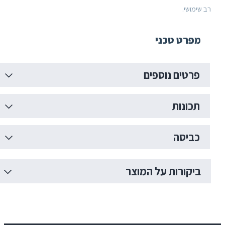
מושי.
פרט טכני
רטים נוספים
כונות
ביסה
יקורות על המוצר