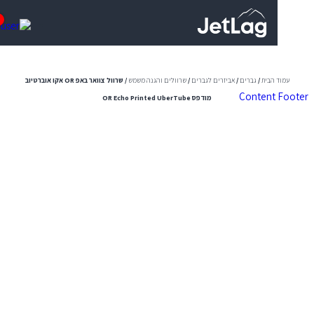
0
 הבית
/
גברים
/
אביזרים לגברים
/
שרוולים והגנה משמש
/ שרוול צוואר באפ OR אקו אוברטיוב
Content
מודפס OR Echo Printed UberTube