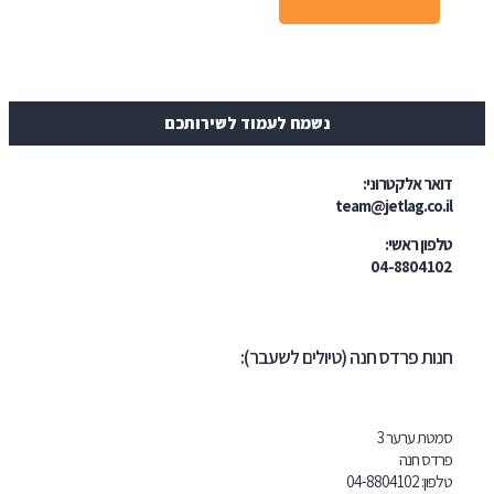
נשמח לעמוד לשירותכם
טרוני:
team@jetl
י:
04-
דס חנה (טיולים לשעבר):
ר 3
04-8804