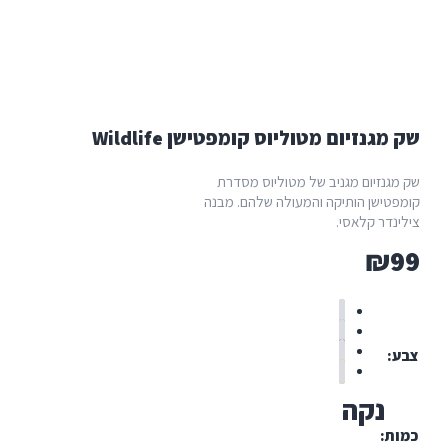
ום מטוליוס קומפטישן Wildlife
ם מגניב של מטוליוס מסדרת
הותיקה והמעולה שלהם. מבנה
אסי.
ה