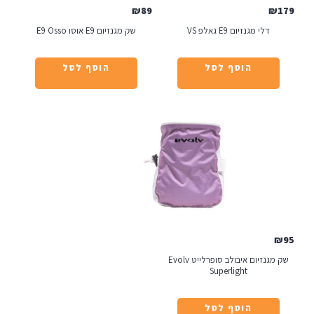
₪
89
יום E9 גאלפ VS
שק מגנזיום E9 אוסו E9 Osso
הוסף לסל
הוסף לסל
שק מגנזיום איבולב סופרלייט Evolv
Superlight
הוסף לסל