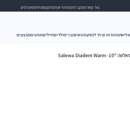
צור קשר
מעקב הזמנות
מי אנחנו
תקנון
סניפים
מועדפים
וגלישה
מזוודות וציוד לנסיעות
נשים
גברים
ילדים
חיילים
מותגים
מבצעים
Salewa Diadem W