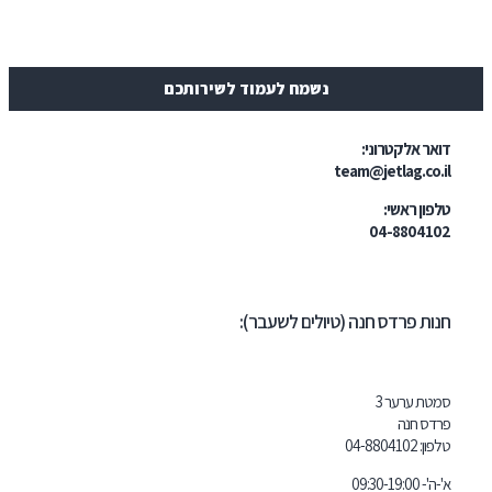
נשמח לעמוד לשירותכם
ר אלקטרוני:
team@jetlag.co
ון ראשי:
04-88041
ת פרדס חנה (טיולים לשעבר):
ת ערער 3
ס חנה
ון:
102
04-8804
09:30-19: