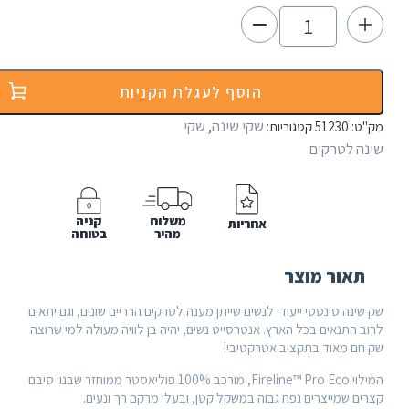
ם
הוסף לעגלת הקניות
שקי שינה
שקי
:
51230
קטגוריות:
,
A
 לטרקים
Anthra
משלוח
קניה
אחריות
מהיר
בטוחה
אור מוצר
נה סינטטי ייעודי לנשים שייתן מענה לטרקים הרריים שונים, וגם יתאים
התנאים בכל הארץ. אנטרסייט נשים, יהיה בן לוויה מעולה למי שרוצה
ם מאוד בתקציב אטרקטיבי!
המילוי Fireline™ Pro Eco, מורכב 100% פוליאסטר ממוחזר שבנוי סיבם
 שמייצרים נפח גבוה במשקל קטן, ובעלי מרקם רך ונעים.