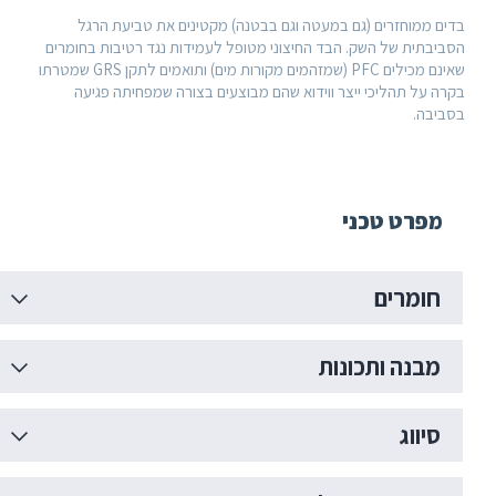
 ממוחזרים (גם במעטה וגם בבטנה) מקטינים את טביעת הרגל
בתית של השק. הבד החיצוני מטופל לעמידות נגד רטיבות בחומרים
שאינם מכילים PFC (שמזהמים מקורות מים) ותואמים לתקן GRS שמטרתו
 על תהליכי ייצר ווידוא שהם מבוצעים בצורה שמפחיתה פגיעה
בה.
פרט טכני
ומרים
בנה ותכונות
יווג