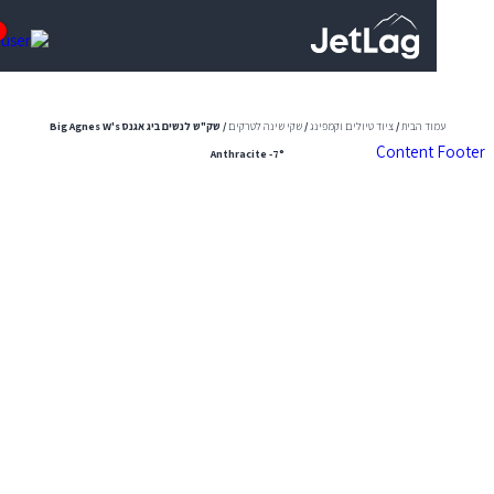
0
וד הבית
/
ציוד טיולים וקמפינג
/
שקי שינה לטרקים
/ שק"ש לנשים ביג אגנס Big Agnes W's
Content
Anthracite -7°