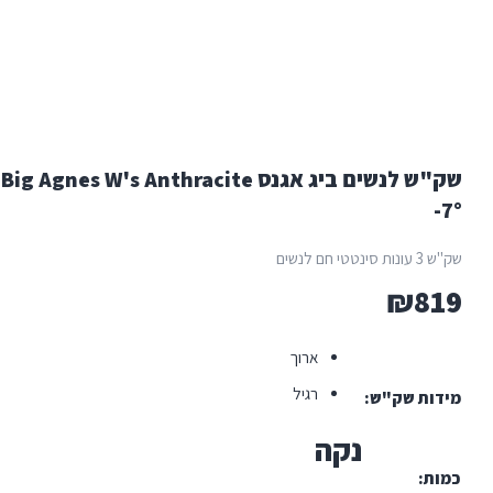
שק"ש לנשים ביג אגנס Big Agnes W's Anthracite
חם לנשים
₪
8
ארוך
רגיל
ות שק"ש
נקה
ת: