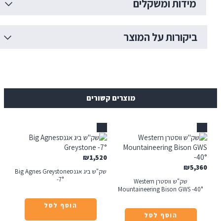
ידות ומשקלים
יקורות על המוצר
מוצרים קשורים
אזל
₪
1,520
₪
5
שק"ש ביג אגנסBig Agnes Greystone
-7°
שק"ש ווסטרן Western
Mountaineering Bison GWS -
הוסף לסל
הוסף לסל