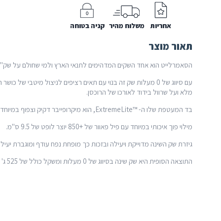
אחריות
משלוח מהיר
קניה בטוחה
תאור מוצר
הסאמרלייט הוא אחד השקים המדהימים לתנאי הארץ ולמי שחולם על שק"
עם סיווג של 0 מעלות שק זה בנוי עם תאים רציפים לניצול מיטבי של 
מלא ועל שרוול בידוד לאורכו של הרוכסן.
בד המעטפת שלו ה- ™ExtremeLite, הוא מיקרופייבר דקיק וצפוף במיוחד המאפשר דחיסה רבה ומשקלו אפסי.
מילוי פוך איכותי במיוחד עם פיל פאוור של +850 יוצר לופט של 9.5 ס"מ.
גיזרת שק השינה מדוייקת ויעילה ובזכות כך מופחת נפח עודף ומוגברת יעילו
התוצאה הסופית היא שק שינה בסיווג של 0 מעלות ומשקל כולל של 525 ג' בלבד.