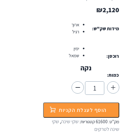
₪
2,120
ארוך
מידות שק"ש
רגיל
ימין
שמאל
רוכסן
נקה
כמות:
כמות
של
שק"ש
ווסטרן
Western
הוסף לעגלת הקניות
Mountaineering
Summerlite
שקי שינה
שקי
מק"ט:
61600
קטגוריות:
,
0°
שינה לטרקים