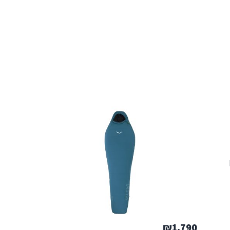
₪
1,790