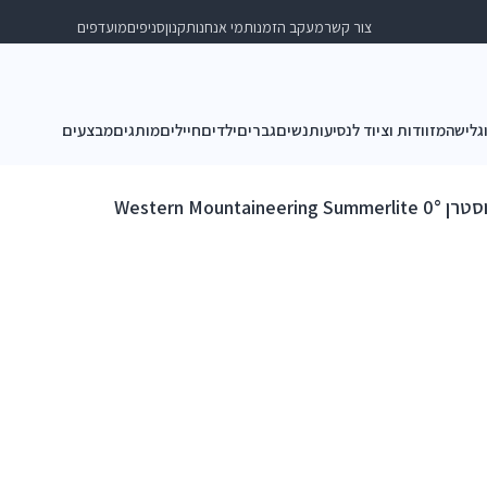
צור קשר
מעקב הזמנות
מי אנחנו
תקנון
סניפים
מועדפים
וגלישה
מזוודות וציוד לנסיעות
נשים
גברים
ילדים
חיילים
מותגים
מבצעים
Western Mountaineer