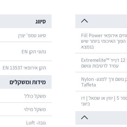
סיווג
פוך אווזים אירופאי Fill Power
סיווג טמפ' יצרן
850- הפוך האיכותי ביותר שיש
בנמצא
נתוני תקן EN
מיקרופייבר 12 דנייר ™Extremelite
עמיד לרטיבות ונושם
תקן אירופאי EN 13537
ניילון דק נושם ורך למגע- Nylon
מידות ומשקלים
Taffeta
משקל כולל
YKK מספר 5 | ימין או שמאל | דו
כיווני
משקל מילוי
גובה- Loft