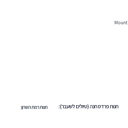
Mounta
חנות פרדס חנה (טיולים לשעבר):
חנות רמת השרון: