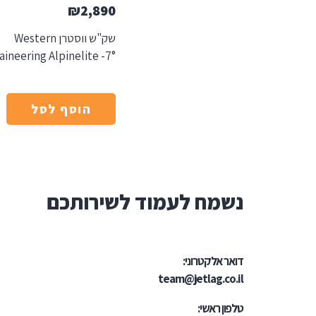
₪
2,890
שק"ש ווסטרן Western
ineering Alpinelite -7°
הוסף לסל
נשמח לעמוד לשירותכם
דואר אלקטרוני:
team@jetlag.co.il
טלפון ראשי: