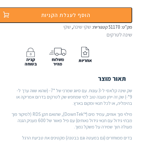
אגנסBig
הוסף לעגלת הקניות
A
Greys
שקי שינה
שקי
:
51170
קטגוריות:
,
 לטרקים
משלוח
קניה
אחריות
מהיר
בטוחה
אור מוצר
שק שינה קלאסי ל-3 עונות. עם סיווג שמרני של 7°- (שהוא שווה ערך ל-
-) שק זה ייתן מענה טוב למי שמחפש שק לטרקים בדרום אמריקה או
יה, או לכל תנאי ומקום בארץ.
מילוי פוך אווזים, עמיד מים (™DownTek), שתואם תקן RDS (למיקור פוך
מבתי גידול עם תנאי גידול נאותים) עם פיל פאוור של 600 מעניק הגנה
ה תוך שמירה על משקל נמוך.
 ממוחזרים (גם במעטה וגם בבטנה) מקטינים את טביעת הרגל