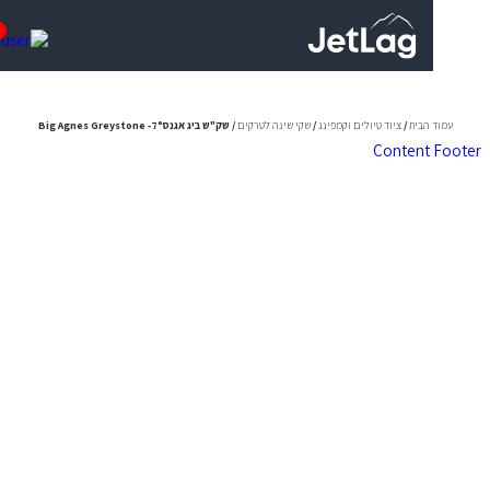
0
 הבית
/
ציוד טיולים וקמפינג
/
שקי שינה לטרקים
/ שק"ש ביג אגנסBig Agnes Greystone -7°
Content