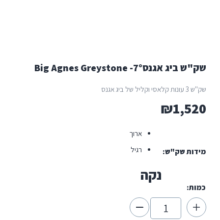
ג אגנסBig Agnes Greystone -7°
של ביג אגנס
₪
1,5
ארוך
רגיל
ות שק"ש
נקה
ת: