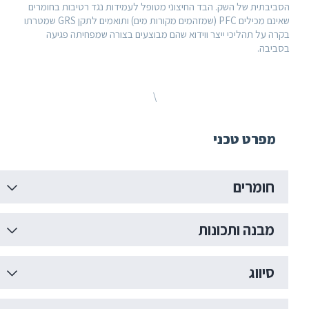
בתית של השק. הבד החיצוני מטופל לעמידות נגד רטיבות בחומרים
שאינם מכילים PFC (שמזהמים מקורות מים) ותואמים לתקן GRS שמטרתו
 על תהליכי ייצר ווידוא שהם מבוצעים בצורה שמפחיתה פגיעה
בה.
\
פרט טכני
ומרים
בנה ותכונות
יווג