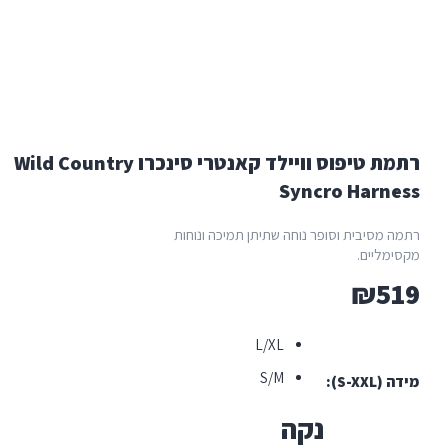
רתמת טיפוס וויילד קאנטרי סינכרו Wild Country
Syncro H
ת וסופר נוחה שתיתן תמיכה ונוחות
.
L/XL
S/M
נקה