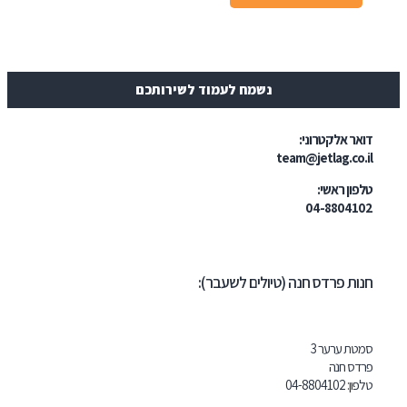
נשמח לעמוד לשירותכם
טרוני:
team@jetl
י:
04-
דס חנה (טיולים לשעבר):
ר 3
04-8804