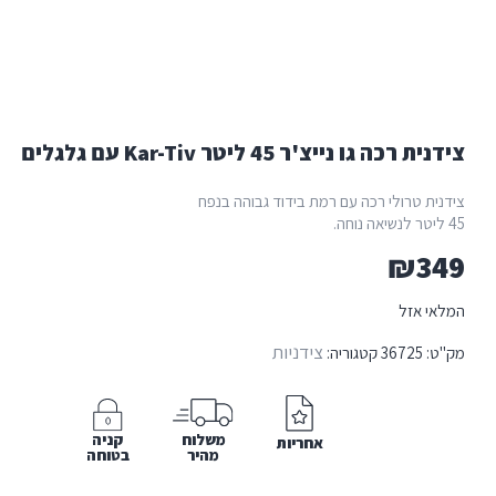
רכה גו נייצ'ר 45 ליטר Kar-Tiv עם גלגלים
ית טרולי רכה עם רמת בידוד גבוהה בנפח
₪
3
י אזל
צידניות
:
36725
קטגוריה:
משלוח
קניה
אחריות
מהיר
בטוחה