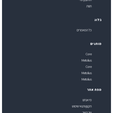
חנות
לוג
כל המאמרים
ותגים
Core
Metolius
Core
Metolius
Metolius
פת אתר
מי אנחנו
תקנון ותנאי שימוש
צור קשר