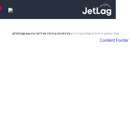
0
ד הבית
/
ציוד טיולים וקמפינג
/
צידניות
/ צידנית רכה גו נייצ'ר 45 ליטר Kar-Tiv עם גלגלים
Content