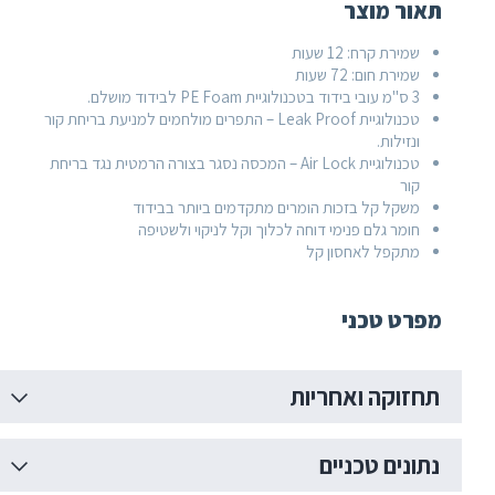
אור מוצר
שמירת קרח: 12 שעות
שמירת חום: 72 שעות
3 ס"מ עובי בידוד בטכנולוגיית PE Foam לבידוד מושלם.
טכנולוגיית Leak Proof – התפרים מולחמים למניעת בריחת קור
ונזילות.
טכנולוגיית Air Lock – המכסה נסגר בצורה הרמטית נגד בריחת
קור
משקל קל בזכות הומרים מתקדמים ביותר בבידוד
חומר גלם פנימי דוחה לכלוך וקל לניקוי ולשטיפה
מתקפל לאחסון קל
פרט טכני
חזוקה ואחריות
תונים טכניים