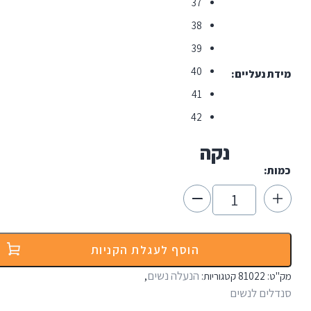
37
38
39
40
 נעליים
41
42
נקה
ת:
י
הוסף לעגלת הקניות
ס
הנעלה נשים
:
81022
קטגוריות:
,
T
ים לנשים