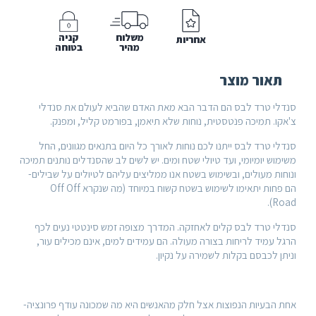
Sal
San
משלוח
קניה
אחריות
מהיר
בטוחה
אור מוצר
י טרד לבס הם הדבר הבא מאת האדם שהביא לעולם את סנדלי
ו. תמיכה פנטסטית, נוחות שלא תיאמן, בפורמט קליל, ומפנק.
 טרד לבס ייתנו לכם נוחות לאורך כל היום בתנאים מגוונים, החל
ש יומיומי, ועד טיולי שטח ומים. יש לשים לב שהסנדלים נותנים תמיכה
ת מעולים, ובשימוש בשטח אנו ממליצים עליהם לטיולים על שבילים-
הם פחות יתאימו לשימוש בשטח קשוח במיוחד (מה שנקרא Off Off
R
י טרד לבס קלים לאחזקה. המדרך מצופה זמש סינטטי נעים לכף
עמיד לריחות בצורה מעולה. הם עמידים למים, אינם מכילים עור,
 לכבסם בקלות לשמירה על נקיון.
הבעיות הנפוצות אצל חלק מהאנשים היא מה שמכונה עודף פרונציה-