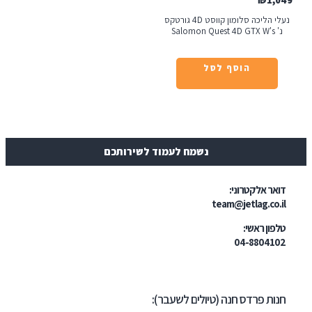
₪
1
נעלי הליכה סלומון קווסט 4D גורטקס
Sal
הוסף לסל
נשמח לעמוד לשירותכם
ר אלקטרוני:
team@jetlag.co
ון ראשי:
04-88041
ת פרדס חנה (טיולים לשעבר):