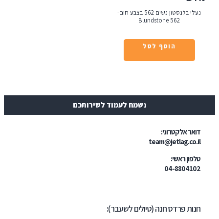
נעלי בלנסטון נשים 562 בצבע חום-
Blundstone 56
הוסף לסל
נשמח לעמוד לשירותכם
טרוני:
team@jetl
י:
04-
דס חנה (טיולים לשעבר):