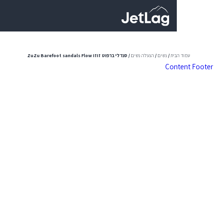
0
ית
/
נשים
/
הנעלה נשים
/ סנדלי ברפוט זוזו ZuZu Barefoot sandals Flow
Con