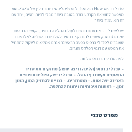
סנדל ברפוט Flow הוא הסנדל המינימליסטי ביותר בליין של ZuZu. הוא
ש את הקרקע בורה בטובה ביותר מבלי להיות יחפים, ויחד עם
ד ביותר.
ב כי אם אתם חדשים לעולם ההליכה היחפה, הקושי והדחיסות
זה, עשויים להיות קצת קשים לשלבים הראשונים. לאלו מכם
סנדלי ברפוט בפעם הראשונה אנחנו ממליצים לשקול להתחיל
ם דגמי הפלקס והגרוב.
הברפוט של זוזו:
ברפוט (הליכה וריצה יחפה) מחזקים את שריר
וקשת כף הרגל. – סנדלי ריצה, טיולים וכפכפים
ה אחת. – ממוחזרים. – בנויים להחזיק המון, המון
צועות איכותיות ניתנות להחלפה.
 טכני