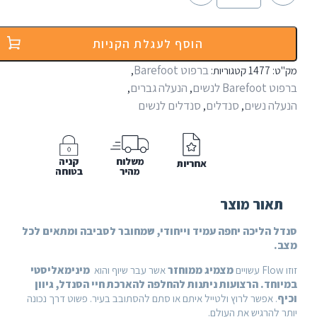
הוסף לעגלת הקניות
ברפוט Barefoot
1
קטגוריות:
,
הנעלה גברים
,
,
ים
סנדלים
סנדלים לנשים
,
,
משלוח
קניה
אחריות
מהיר
בטוחה
 מוצר
כה יחפה עמיד וייחודי, שמחובר לסביבה ומתאים לכל
מצמיג ממוחזר
אשר עבר שיוף והוא
מינימאליסטי
הרצועות ניתנות להחלפה להארכת חיי הסנדל, גיוון
ר לרוץ ולטייל איתם או סתם להסתובב בעיר. פשוט דרך נכונה
ש את העולם.