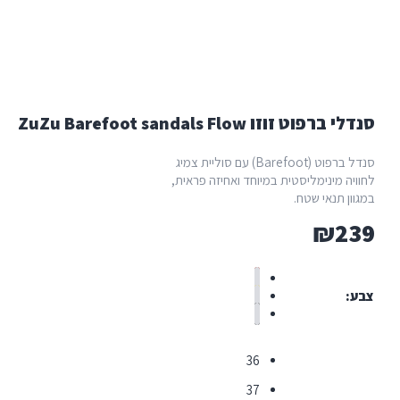
ZuZu Barefoot sandals Flow
סנדל ברפוט (Barefoot) עם סוליית צמיג
ימליסטית במיוחד ואחיזה פראית,
י שטח.
36
37