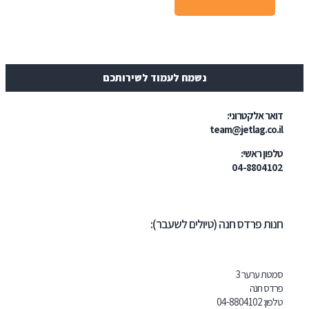
נשמח לעמוד לשירותכם
ר אלקטרוני:
team@jetlag.co
ון ראשי:
04-88041
ת פרדס חנה (טיולים לשעבר):
ת ערער 3
ס חנה
ון:
102
04-8804