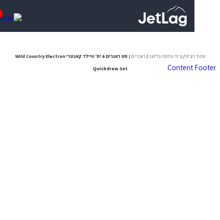
0
הבית
/
ציוד טיפוס וגלישה
/
ראנרים
/ סט ראנרים 6 יח' וויילד קאנטרי Wild Country Electron
Content
Quickdrew Set