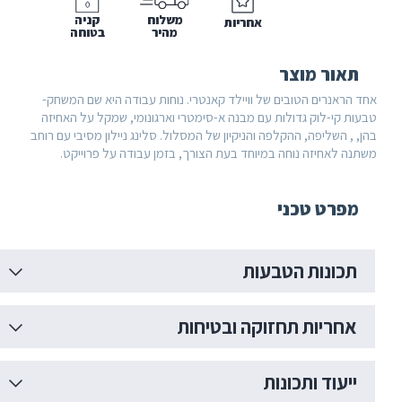
משלוח
קניה
אחריות
מהיר
בטוחה
אור מוצר
הראנרים הטובים של וויילד קאנטרי. נוחות עבודה היא שם המשחק-
ת קי-לוק גדולות עם מבנה א-סימטרי וארגונומי, שמקל על האחיזה
, השליפה, ההקלפה והניקיון של המסלול. סלינג ניילון מסיבי עם רוחב
ה לאחיזה נוחה במיוחד בעת הצורך, בזמן עבודה על פרוייקט.
פרט טכני
כונות הטבעות
חריות תחזוקה ובטיחות
יעוד ותכונות