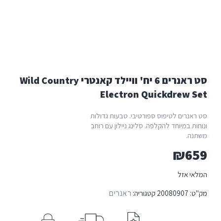
סט ראנרים 6 יח' וויילד קאנטרי Wild Country
Electron Quickdrew 
אנרים לטיפוס ספורטיבי. טבעות גדולות
ת במיוחד להקלפה. סלינג ניילון עם רוחב
ה.
₪
6
י אזל
ראנרים
:
20080907
קטגוריה: