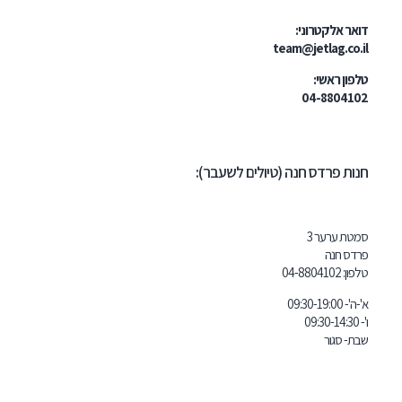
טרוני:
team@jetl
י:
04-
דס חנה (טיולים לשעבר):
ר 3
04-8804