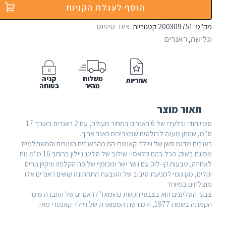
ורב
הוסף לעגלת הקניות
ציוד טיפוס
200309
קטגוריות:
ילד
אנרים
נטרי
ן
Wi
Count
משלוח
קניה
אחריות
Sessi
מהיר
בטוחה
Mix
Quickdr
 מוצר
S
סט ייחודי ובלעדי של 6 ראנרים במחיר מעולה, עם 2 ראנרים באורך 17
ן מענה לבולטים שמצריכים ראנר ארוך.
גם סשן של וויילד קאנטרי הם מהראנרים הטובים והמשתלמים
מסוגם בשוק. הכל בהם קלאסי- שילוב של סלינג ניילון ברוחב 16 מ"מ נוח
עות קי-לוק עם גשר ישר ומכופף שליפה הקלפה וניקיון נוחים
 גומי למניעת סיבוב של הטבעת התחתונה עושים ראנרים אלו
מיוחד.
נגים הוא בצבעי הקשת כהומאז' לראנרים של החברה מימי
וויילד קאנטרי מאז.