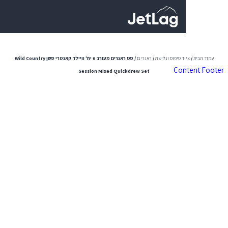
0
וד טיפוס וגלישה
/
ראנרים
/ סט ראנרים מעורב 6 יח' וויילד קאנטרי סשן Wild Country
Con
Session Mixed Quickdrew Set