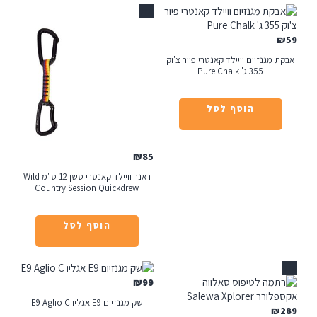
אזל
ם וויילד קאנטרי פיור צ'וק
 Pure Chalk
הוסף לסל
₪
85
ראנר וויילד קאנטרי סשן 12 ס"מ Wild
Country Session Quickdrew
הוסף לסל
₪
99
שק מגנזיום E9 אגליו E9 Aglio C