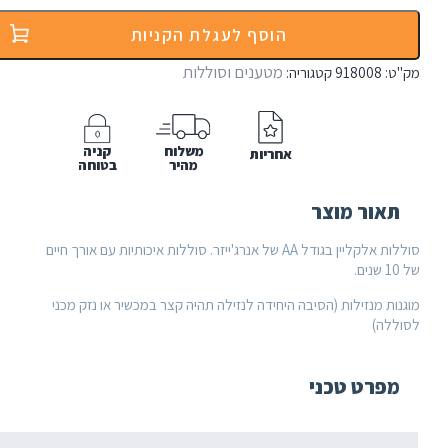
אלקליין
AA
הוסף לעגלת הקניות
אנרג'ייזר
-
מטענים וסוללות
:
918008
קטגוריה:
מארז
8
סוללות
Energizer
משלוח
קניה
אחריות
מהיר
בטוחה
אור מוצר
סוללות אלקליין בגודל AA של אנרג'ייזר. סוללות איכותיות עם אורך חיים
ת מנזילות (הסיבה היחידה לנזילה תהיה קצר במכשיר או נזק מכני
לה)
פרט טכני