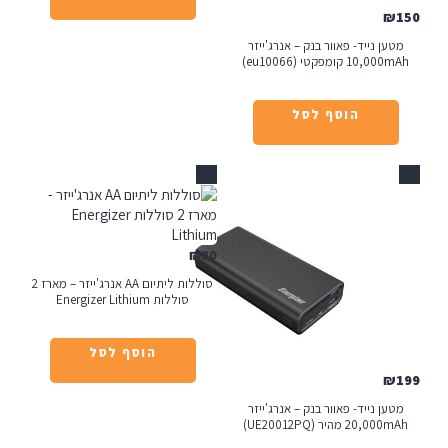
₪
ען נייד- פאוור בנק – אנרג'ייזר
10, קומפקטי (eu10066)
הוסף לסל
אזל
₪
30
סוללות ליתיום AA אנרג'ייזר – מארז 2
סוללות Energizer Lithium
הוסף לסל
₪
ען נייד- פאוור בנק – אנרג'ייזר
20,0 מהיר (UE20012PQ)