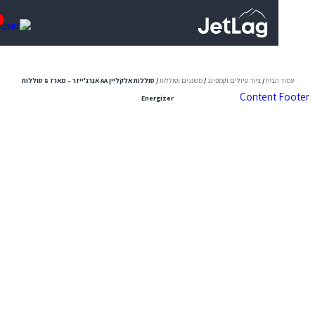
0
הבית
/
ציוד טיולים וקמפינג
/
מטענים וסוללות
/ סוללות אלקליין AA אנרג'ייזר – מארז 8 סוללות
Content
Energizer