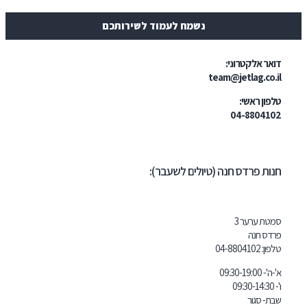
נשמח לעמוד לשירותכם
טרוני:
team@jetl
י:
04-
דס חנה (טיולים לשעבר):
ר 3
04-8804