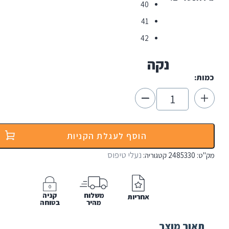
40
41
42
נקה
הוסף לעגלת הקניות
נעלי טיפוס
2485
קטגוריה:
משלוח
קניה
אחריות
מהיר
בטוחה
 מוצר