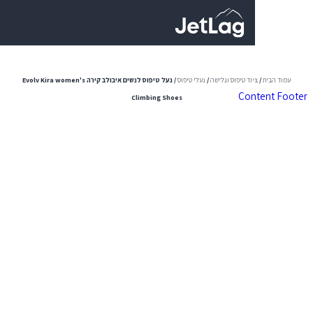
0
יוד טיפוס וגלישה
/
נעלי טיפוס
/ נעל טיפוס לנשים איבולב קירה Evolv Kira women's
Con
Climbing Shoes