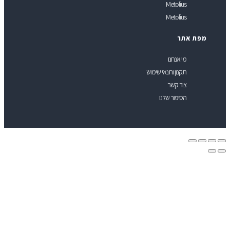
Metolius
Metolius
תר
מי אנחנו
תקנון ותנאי שימוש
צור קשר
הסיפור שלנו