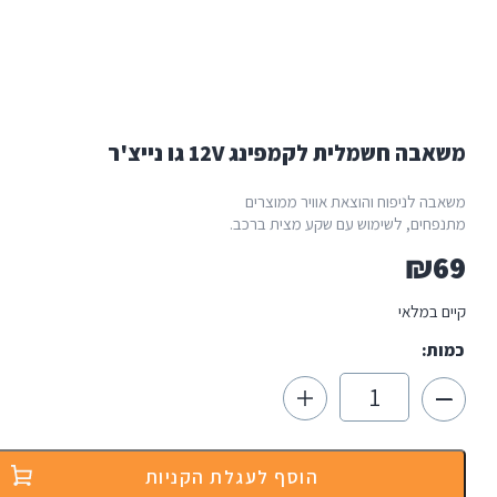
לית לקמפינג 12V גו נייצ'ר
וח והוצאת אוויר ממוצרים
לשימוש עם שקע מצית ברכב.
ות
אבה
מלית
מפינג
הוסף לעגלת הקניות
1