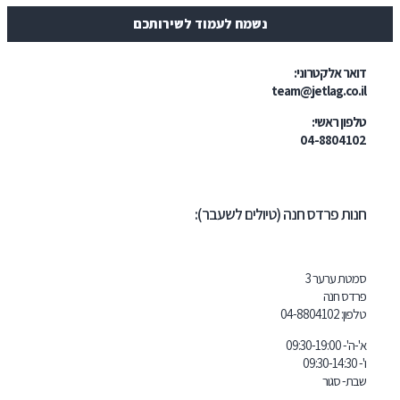
נשמח לעמוד לשירותכם
טרוני:
team@jetl
י:
04-
דס חנה (טיולים לשעבר):
ר 3
04-8804