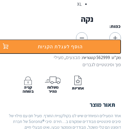
XL
נקה
ת:
הוסף לעגלת הקניות
מבצעים
מעילי
:
562999
קטגוריות:
,
וסינטטיים לגברים
משלוח
קניה
אחריות
מהיר
בטוחה
אור מוצר
מעילים המיוחדים שיש לנו בקולקציית החורף. מעיל חם עם מילוי של
סיבים סינטטיים מבודדים שמקורם ב…תירס. סיבי ®Sorona של חברת
ט הם קלי משקל, מבודדים וממקור טבעי, ואינו מבעלי חיים.