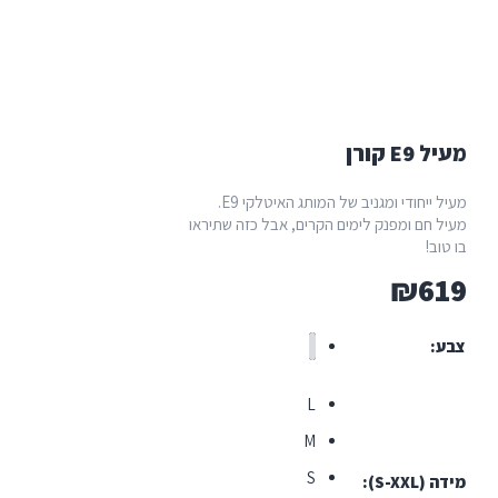
 קורן
מעיל ייחודי ומגניב של המותג האיטלקי E9.
 חם ומפנק לימים הקרים, אבל כזה שתיראו
ב!
₪
6
L
M
S
S-XX)