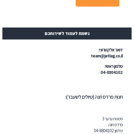
נשמח לעמוד לשירותכם
ר אלקטרוני:
team@jetlag.co
ון ראשי:
04-88041
ת פרדס חנה (טיולים לשעבר):
ת ערער 3
ס חנה
ון:
102
04-8804