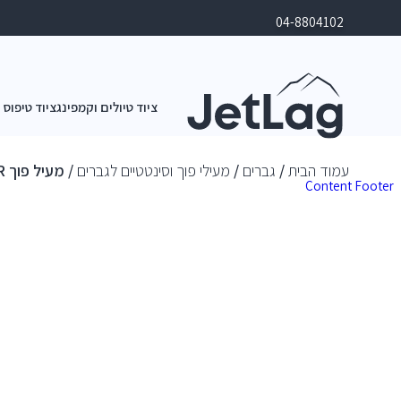
04-8804102
ציוד טיולים וקמפינג
ציוד טיפוס 
עמוד הבית
/
גברים
/
מעילי פוך וסינטטיים לגברים
/ מעיל פוך OR טרנסנדנט ג'קט OR M's Transcendent Jacket
Content
Footer