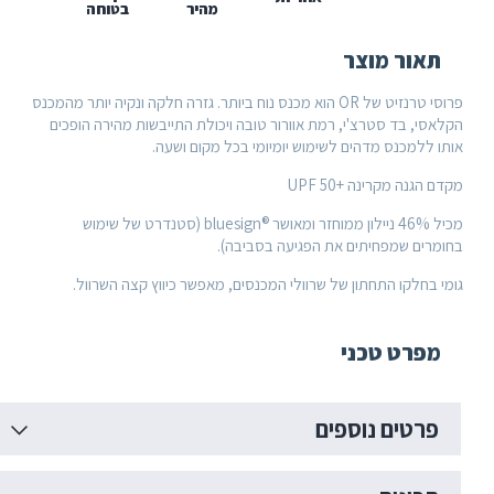
מהיר
בטוחה
Tr
P
אור מוצר
פרוסי טרנזיט של OR הוא מכנס נוח ביותר. גזרה חלקה ונקיה יותר מהמכנס
י, בד סטרצ'י, רמת אוורור טובה ויכולת התייבשות מהירה הופכים
 ללמכנס מדהים לשימוש יומיומי בכל מקום ושעה.
גנה מקרינה +50 UPF
מכיל 46% ניילון ממוחזר ומאושר ®bluesign (סטנדרט של שימוש
רים שמפחיתים את הפגיעה בסביבה).
בחלקו התחתון של שרוולי המכנסים, מאפשר כיווץ קצה השרוול.
פרט טכני
רטים נוספים