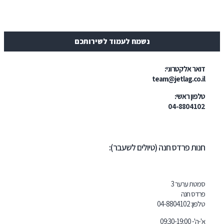
נשמח לעמוד לשירותכם
ר אלקטרוני:
team@jetlag.co
ון ראשי:
04-88041
ת פרדס חנה (טיולים לשעבר):
ת ערער 3
ס חנה
ון:
102
04-8804
09:30-19: