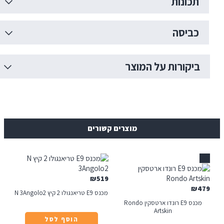
כונות
ביסה
יקורות על המוצר
מוצרים קשורים
₪
519
₪
מכנס E9 טריאנגולו 2 קיץ N 3Angolo2
מכנס E9 רונדו ארטסקין Rondo
Artskin
הוסף לסל