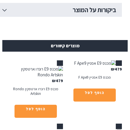
רות על המוצר
מוצרים קשורים
אזל
ין F Ape9
₪
479
מכנס E9 רונדו ארטסקין Rondo
הוסף לסל
Artskin
הוסף לסל
אזל