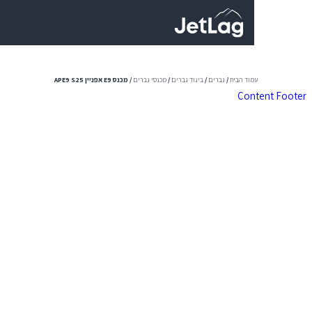
0
וד הבית
/
גברים
/
ביגוד גברים
/
מכנסי גברים
/ מכנס E9 אפניין APE9 S25
Con