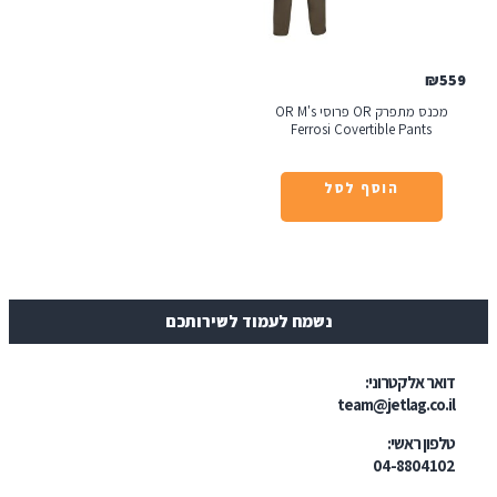
מכנס מתפרק OR פרוסי OR M's
Ferrosi Covertible 
הוסף לסל
נשמח לעמוד לשירותכם
טרוני:
team@jetl
י:
04-