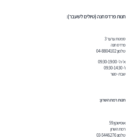
דס חנה (טיולים לשעבר):
ר 3
04-8804
 השרון:
03-5446