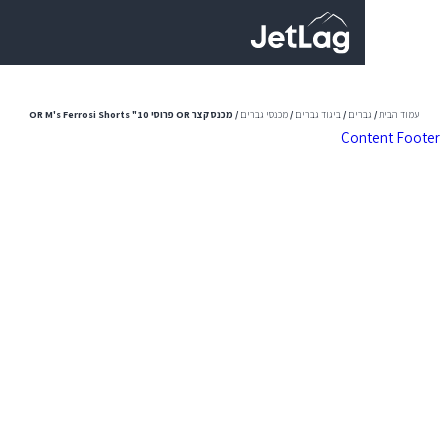
0
רים
/
ביגוד גברים
/
מכנסי גברים
/ מכנס קצר OR פרוסי OR M's Ferrosi Shorts "10
Con