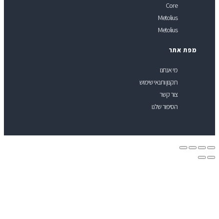
Core
Metolius
Metolius
תר
מי אנחנו
תקנון ותנאי שימוש
צור קשר
הסיפור שלנו