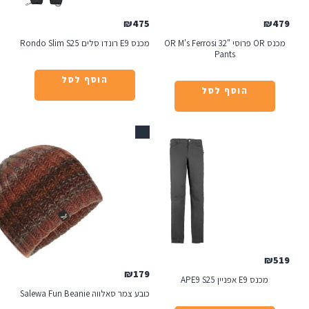
₪
475
מכנס OR פרוסי "32 OR M's Ferrosi
מכנס E9 רונדו סלים Rondo Slim S25
Pants
הוסף לסל
הוסף לסל
אזל
₪
179
APE9
כובע צמר סאלווה Salewa Fun Beanie