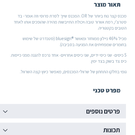
 מוצר
מכנס קצר נוח ביותר של OR. המכנס שייך לסרת פרוסי וזה אומר- בד
ת אוורור טובה ויכולת התייבשות מהירה שהופכים אותו לאחד
גוריה.
מכיל 46% ניילון ממוחזר ומאושר ®bluesign (סטנדרט של שימוש
מפחיתים את הפגיעה בסביבה).
שני כיסי ידיים, שני כיסים אחרויים- אחד נרכס להגנה מפני כייסות.
ק בצד ימין.
 התחתון של שרוולי המכנסים, מאפשר כיווץ קצה השרוול.
 טכני
ם נוספים
ות