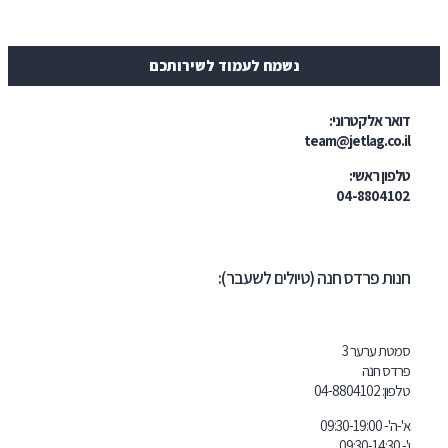
נשמח לעמוד לשירותכם
טרוני:
team@jetl
י:
04-
דס חנה (טיולים לשעבר):
ר 3
04-8804