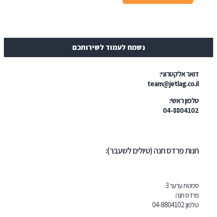
נשמח לעמוד לשירותכם
ר אלקטרוני:
team@jetlag.co
ון ראשי:
04-88041
ת פרדס חנה (טיולים לשעבר):
ת ערער 3
ס חנה
ון:
102
04-8804