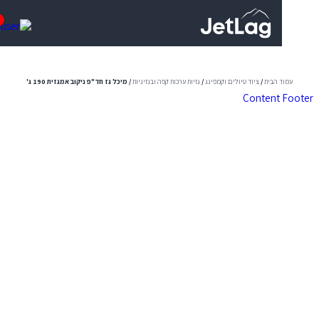
0
 הבית
/
ציוד טיולים וקמפינג
/
גזיות ערכות קפה ובנזיניות
/ מיכל גז חד"פ ניקוב אמגזית 190 ג'
Content