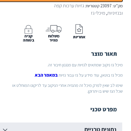
אמגזית
גזיות ערכות קפה
:
23097
קטגוריות:
190
ניות
מיכלי גז
,
ג'
משלוח
קניה
אחריות
מהיר
בטוחה
אור מוצר
גז ניקוב שמתאים לגזיות עם מנגנון חיבור זה.
גז בוטאן, עוד מידע על גז עבור גזיות
במאמר הבא
.
לב שאין לפרק מיכל זה מהגזיה אחרי הניקוב עד לריקונו המוחלט או
גז שיש בו יתרוקן.
פרט טכני
תונים טכניים