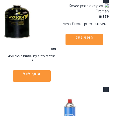
ן Kovea Fireman
הוסף לסל
₪
0
מיכל גז חד"פ עם שסתום קובאה 450
ג'
הוסף לסל