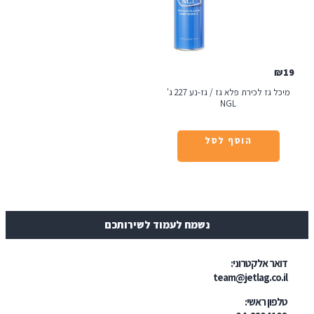
מיכל גז לכירת פלא גז / גז-נע 227 ג'
NGL
הוסף לסל
נשמח לעמוד לשירותכם
טרוני:
team@jetl
י: