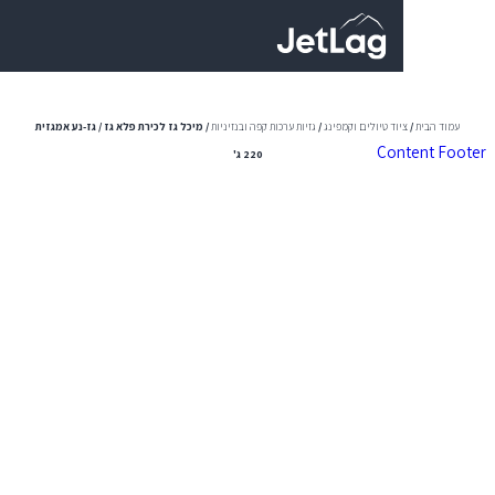
0
יוד טיולים וקמפינג
/
גזיות ערכות קפה ובנזיניות
/ מיכל גז לכירת פלא גז / גז-נע אמגזית
Con
220 ג'