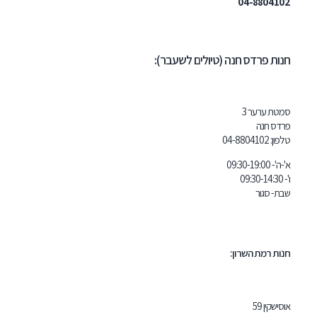
04-
דס חנה (טיולים לשעבר):
ר 3
04-8804
 השרון: