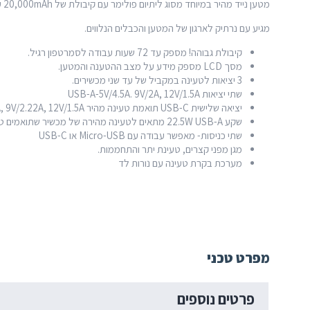
מטען נייד מהיר במיוחד מסוג ליתיום פולימר עם קיבולת של 20,000mAh עם שלל תכונות מתקדמות לנוחות שימוש.
מגיע עם נרתיק לארגון של המטען והכבלים הנלווים.
קיבולת גבוהה! מספק עד 72 שעות עבודה לסמרטפון רגיל.
מסך LCD מספק מידע על מצב ההטענה והמטען.
3 יציאות לטעינה במקביל של עד שני מכשירים.
שתי יציאות USB-A-5V/4.5A. 9V/2A, 12V/1.5A
יציאה שלישית USB-C תואמת טעינה מהיר PD 5V/3A, 9V/2.22A, 12V/1.5A
שקע 22.5W USB-A מתאים לטעינה מהירה של מכשיר שתואמים טעינת קוואלקום.
שתי כניסות- מאפשר עבודה עם Micro-USB או USB-C
מגן מפני קצרים, טעינת יתר והתחממות.
מערכת בקרת טעינה עם נורות לד
מפרט טכני
פרטים נוספים