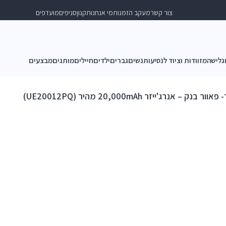
צור קשר
מעקב הזמנות
מי אנחנו
תקנון
סניפים
מועדפים
וגלישה
מזוודות וציוד לנסיעות
נשים
גברים
ילדים
חיילים
מותגים
מבצעים
נק – אנרג'ייזר 20,000mAh מהיר (UE20012PQ)