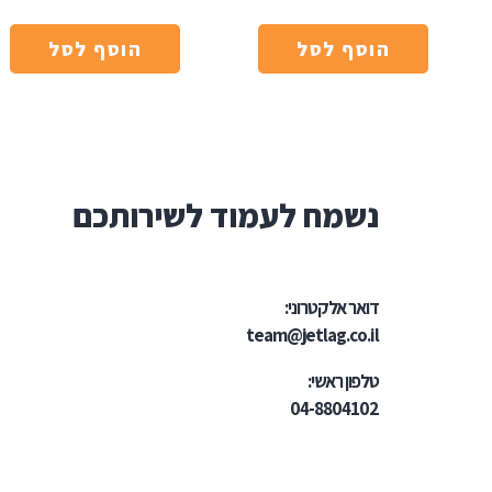
הוסף לסל
הוסף לסל
נשמח לעמוד לשירותכם
דואר אלקטרוני:
team@jetlag.co.il
טלפון ראשי:
04-8804102