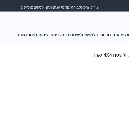
צור קשר
מעקב הזמנות
מי אנחנו
תקנון
סניפים
מועדפים
וגלישה
מזוודות וציוד לנסיעות
נשים
גברים
ילדים
חיילים
מותגים
מבצעים
 4X4 יארד