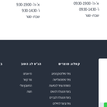
א'-ה'- 09:30-19:00
א'-ה'- 9:30-19:00
ו'- 09:30-14:30
ו'- 9:30-14:30
שבת- סגור
שבת- סגור
קטלוג מוצרים
הג'ט לג הטוב
בל
ציוד טיולים וקמפינג
מי אנחנו
ציוד טיפוס וגלישה
צור קשר
מזוודות וציוד לנסיעות
החשבון שלי
ביגוד והנעלה לנשים
חנות
ביגוד והנעלה לגברים
ציוד וביגוד לחיילים