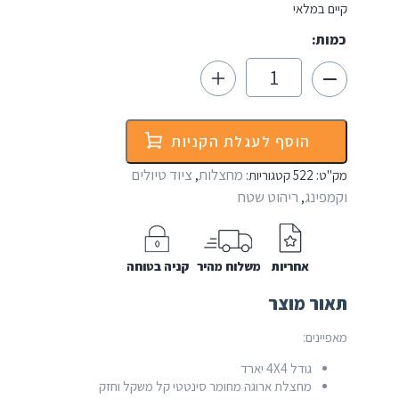
קיים במלאי
כמות:
כמות
של
מחצלת
לקמפינג
ולשטח
הוסף לעגלת הקניות
4X4
יארד
מחצלות
ציוד טיולים
מק"ט:
522
קטגוריות:
,
וקמפינג
ריהוט שטח
,
אחריות
משלוח מהיר
קניה בטוחה
תאור מוצר
מאפיינים:
גודל 4X4 יארד
מחצלת ארוגה מחומר סינטטי קל משקל וחזק