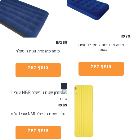
₪
189
תנפחת ליחיד לקמפינג
אאוטדור
מיטה מתנפחת זוגית גו נייצ'ר
הוסף לסל
הוסף לסל
אזל
₪
89
מזרון שטח גו נייצ'ר NBR עובי 1 ס"מ
הוסף לסל