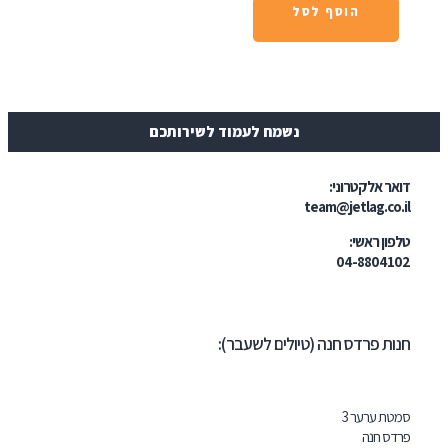
הוסף לסל
נשמח לעמוד לשירותכם
טרוני:
team@jetl
י:
04-
דס חנה (טיולים לשעבר):
ר 3