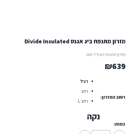
 ביג אגנס Divide Insulated
ח מבודד וחם.
רגיל
רחב
רון
רחב L
נקה