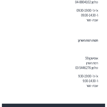
04-8804
 השרון:
03-5446