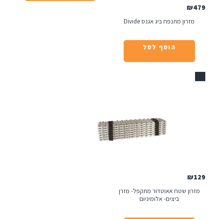
נפח ביג אגנס Divide
הוסף לסל
ח אאוטדור מתקפל- מזרן
יצים- אלומיניום