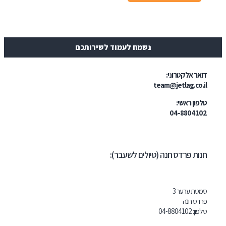
נשמח לעמוד לשירותכם
ר אלקטרוני:
team@jetlag.co
ון ראשי:
04-88041
ת פרדס חנה (טיולים לשעבר):
ת ערער 3
ס חנה
ון:
102
04-8804