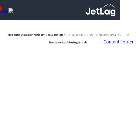
0
ית
/
ציוד טיפוס וגלישה
/
טייפ ומברשות בולדרינג
/ מברשת לבולדרינג מטוליוס במבוק Metolius
Content
bamboo Bouldering Brush