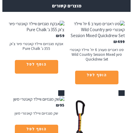
מוצרים קשורים
₪
59
₪
אבקת מגנזיום וויילד קאנטרי פיור צ'וק
355 ג' Pure Chalk
סט ראנרים מעורב 6 יח' וויילד קאנטרי
סשן Wild Country Session Mixed
Quickdrew Set
הוסף לסל
הוסף לסל
אזל
₪
95
שק מגנזיום וויילד קאנטרי סשן
הוסף לסל