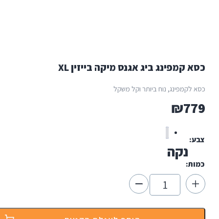
ינג ביג אגנס מיקה בייזין XL
ג, נוח ביותר וקל משקל
ה