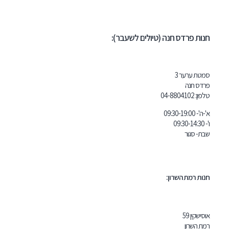
דס חנה (טיולים לשעבר):
ר 3
04-8804
 השרון: