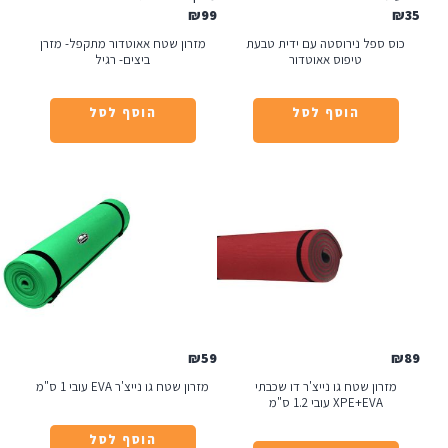
₪
99
נירוסטה עם ידית טבעת
מזרון שטח אאוטדור מתקפל- מזרן
טיפוס אאוטדור
ביצים- רגיל
הוסף לסל
הוסף לסל
₪
59
טח גו נייצ'ר דו שכבתי
מזרון שטח גו נייצ'ר EVA עובי 1 ס"מ
 עובי 1.2 ס"מ
הוסף לסל