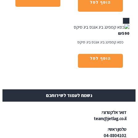
הוסף לסל
ינג ביג אגנס ביג סיקס
הוסף לסל
נשמח לעמוד לשירותכם
טרוני:
team@jetl
י:
04-