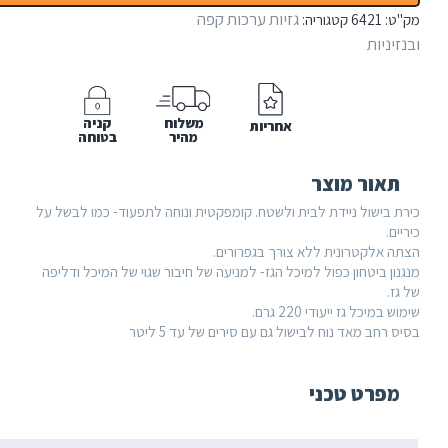
גז
גזיות ערכות קפה
:
6421
קטגוריה:
ניות
משלוח
קניה
אחריות
מהיר
בטוחה
אור מוצר
 בישול ניידת לבית ולשטח. קומפקטית ונוחה לתפעוד- כמו לבשל על
ם.
 אלקטרונית ללא צורך בגפרורים.
ן ביטחון כפול למיכל הגז- למניעה של חיבור שגוי של המיכל ודליפה
.
מיכל גז ייעודי 220 גרם.
רחב מאד נוח לבישול גם עם סירים של עד 5 ליטר
פרט טכני