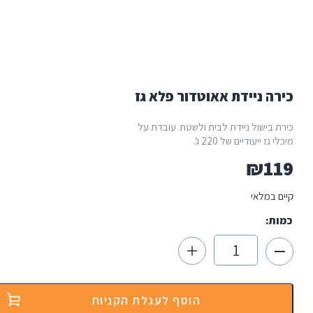
ה ניידת אאוטדור פלא גז
 בישול ניידת לבית ולשטח. עובדת על
ז ייעודיים של 220 ג'.
₪
1
 במלאי
ת:
כמות
של
כירה
ניידת
אאוטדור
הוסף לעגלת הקניות
פלא