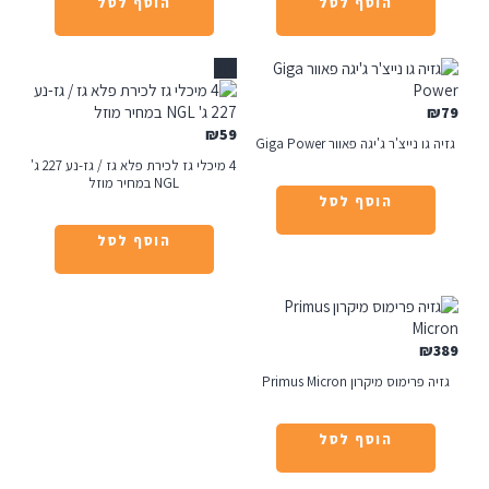
הוסף לסל
הוסף לסל
אזל
₪
59
 נייצ'ר ג'יגה פאוור Giga Power
4 מיכלי גז לכירת פלא גז / גז-נע 227 ג'
NGL במחיר מוזל
הוסף לסל
הוסף לסל
רימוס מיקרון Primus Micron
הוסף לסל