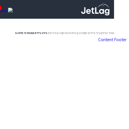
0
עמוד הבית
/
ציוד טיולים וקמפינג
/
גזיות ערכות קפה ובנזיניות
/ כירה ניידת אאוטדור פלא גז
Content