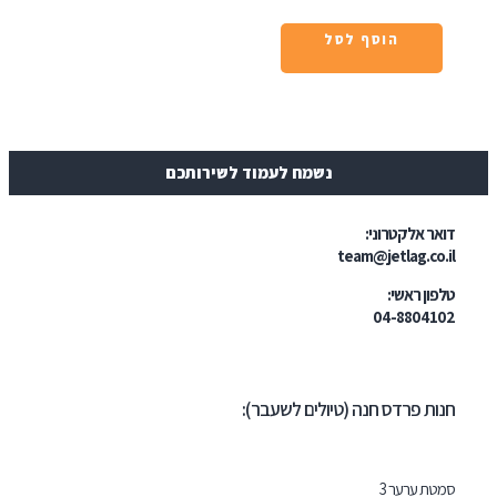
הוסף לסל
נשמח לעמוד לשירותכם
ר אלקטרוני:
team@jetlag.co
ון ראשי:
04-88041
ת פרדס חנה (טיולים לשעבר):
ת ערער 3