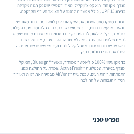
הודי הוא קפוצ'ון קליל ומאוד ורסטילי שיספק הגנה מקרינה
דמות הופכות את האקו הודי לבן לוויה במגוון רחב מאוד של
עילות בחום, דרך שימוש כשכבת בסיס קלה ומנדפת בפעילות
קל. לולאות לבוהנים בקצות השרוולים מבטיחים מוחות שימוש
חים את היד קדימה לאחיזנ הבאה בטיפוס, או כשלובשים
בות נוספות. משקל קליל ונפח זעיר מאפשרים שתמיד יהיה
ודי בכוננות בתיק.
בד אקו עשוי 100% פוליאסטר ממוחזר, מאושר ®Bluesign, הוא קל
ומנדף במיוחד. טכנולוגית ™ActiveFresh שומרת על החולצה מפני
התפתחות ריחות רעים. טכנולוגיית ™AirVent מבטיחה את רמות האוורור
בוהות של החולצה.
 טכני