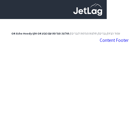
0
גברים
/
חולצות מנדפות לגברים
/ חולצה מנדפת עם כובע OR אקו OR Echo Hoody
Con