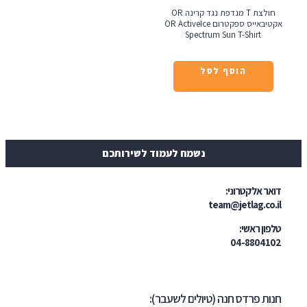
חולצת T מנדפת נגד קרינה OR
אקטיבאייס ספקטרום OR ActiveIce
Spectrum Sun T-Sh
הוסף לסל
נשמח לעמוד לשירותכם
טרוני:
team@jetl
י:
04-
דס חנה (טיולים לשעבר):