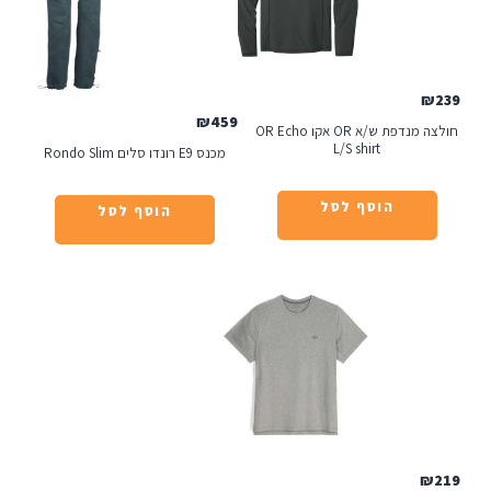
₪
459
חולצה מנדפת ש/א OR אקו OR Echo
L/S shirt
מכנס E9 רונדו סלים Rondo Slim
הוסף לסל
הוסף לסל