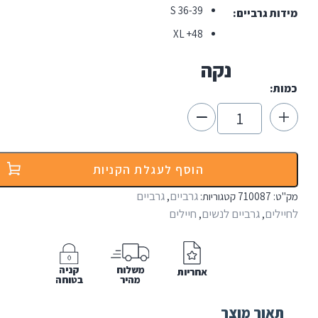
S 36-39
ת גרביים
XL +48
נקה
ת:
הוסף לעגלת הקניות
ייט
'דייל
גרביים
גרביים
:
710087
קטגוריות:
,
Midwe
לים
גרביים לנשים
חיילים
,
,
S
משלוח
קניה
אחריות
מהיר
בטוחה
אור מוצר