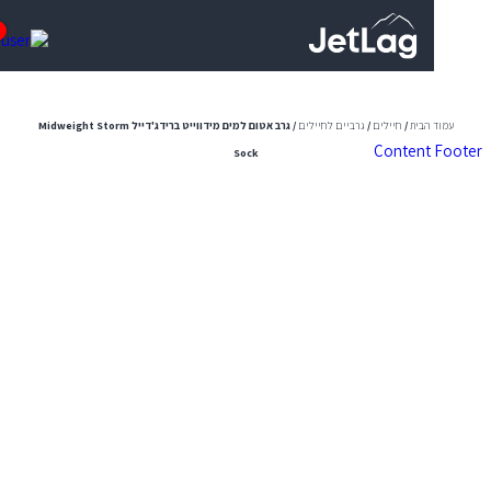
0
 הבית
/
חיילים
/
גרביים לחיילים
/ גרב אטום למים מידווייט ברידג'דייל Midweight Storm
Content
Sock