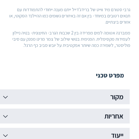
סטורם מיד ווייט של ברידג'דייל ייתנו מענה ייחודי להתמודדות עם
 רטובים במיוחד- בין אם זה באיזורים גשומים כמו ההיילנד הסקוטי, או
ם ביצתיים.
ממברנה אטומה למים מפרידה בין 2 שכבות הגרב- החיצונית- בנויה ניילון
דות מקסימלית. הפנימית בנושי שילוב של צמר מרינו מפנק עם סיבי
סטר, לשמירה כמה שיותר אפקטיבית על יובש סביב כף הרגל.
פרט טכני
קור
חריות
יעוד