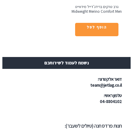
רב טרקים ברידג'דייל מידווייט
Midweight Merino Comfort 
הוסף לסל
נשמח לעמוד לשירותכם
ר אלקטרוני:
team@jetlag.co
ון ראשי:
04-88041
ת פרדס חנה (טיולים לשעבר):