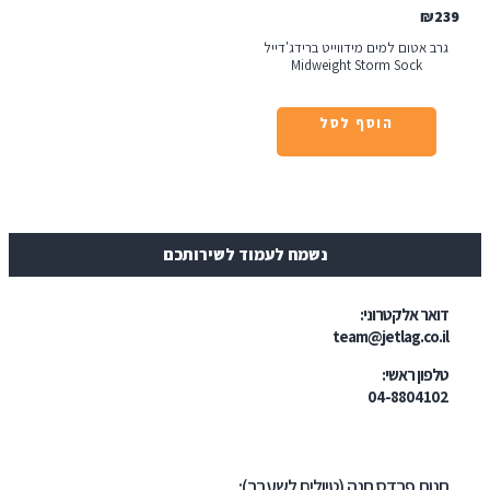
 אטום למים מידווייט ברידג'דייל
Midweight Storm Sock
הוסף לסל
נשמח לעמוד לשירותכם
ר אלקטרוני:
team@jetlag.co
ון ראשי:
04-88041
ת פרדס חנה (טיולים לשעבר):