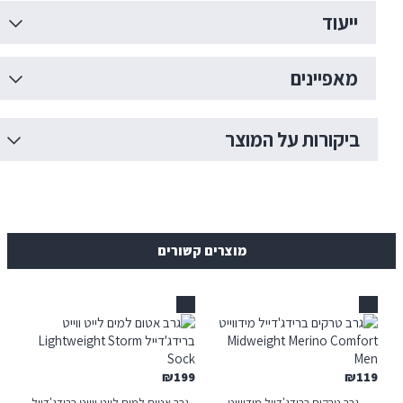
יעוד
אפיינים
יקורות על המוצר
מוצרים קשורים
אזל
₪
199
₪
רב טרקים ברידג'דייל מידווייט
גרב אטום למים לייט ווייט ברידג'דייל