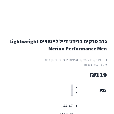
גרב טרקים ברידג'דייל לייטווייט Lightweight
Merino Performance 
תקדם לטרקים ושימוש יומיומי במגוון רחב
נאי קור/חום
₪
1
L 44-47