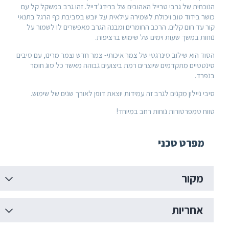
ית של גרבי טרייל האהובים של ברידג’דייל. זהו גרב במשקל קל עם
 בידוד טוב ויכולת לשמירה עילאית על יובש בסביבת כף הרגל בתנאי
עד חום קלים. הרכב החומרים ומבנה הגרב מאפשרים לו לשמור על
ת במשך שעות וימים של שימוש ברציפות.
הוא שילוב סינרגטי של צמר איכותי- צמר חדש וצמר מרינו, עם סיבים
טיים מתקדמים שיוצרים רמת ביצועים גבוהה מאשר כל סוג חומר
ד.
ניילון מקנים לגרב זה עמידות יוצאת דופן לאורך שנים של שימוש.
 טמפרטורות נוחות רחב במיוחד!
פרט טכני
קור
חריות