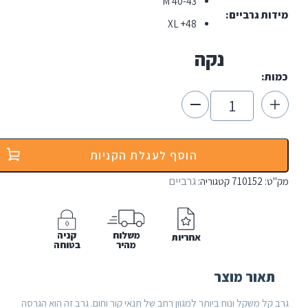
M 40-43
ת גרביים
XL +48
נקה
ת:
ם
'דייל
הוסף לעגלת הקניות
ייט
Lightwe
גרביים
:
710152
קטגוריה:
Me
Perform
משלוח
קניה
אחריות
מהיר
בטוחה
אור מוצר
ל משקל ונוח ביותר למגוון רחב של תנאי קור וחום. גרב זה הוא הגרסה