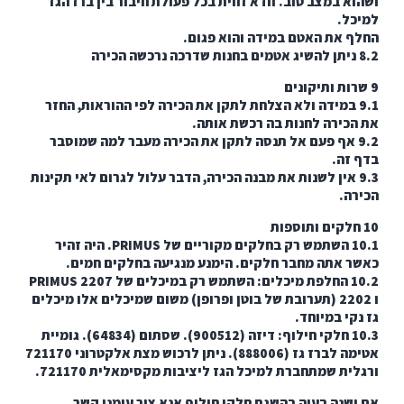
א במצב טוב. וודא זווית בכל פעולת חיבור בין ברז הגז
ל.
 את האטם במידה והוא פגום.
9. במידה ולא הצלחת לתקן את הכירה לפי ההוראות, החזר
כירה לחנות בה רכשת אותה.
9. אף פעם אל תנסה לתקן את הכירה מעבר למה שמוסבר
זה.
9. אין לשנות את מבנה הכירה, הדבר עלול לגרום לאי תקינות
ה.
10.1 השתמש רק בחלקים מקוריים של PRIMUS. היה זהיר
 אתה מחבר חלקים. הימנע מנגיעה בחלקים חמים.
10.2 החלפת מיכלים: השתמש רק במיכלים של PRIMUS 2207
ו 2202 (תערובת של בוטן ופרופן) משום שמיכלים אלו מיכלים
קי במיוחד.
10.3 חלקי חילוף: דיזה (900512). שסתום (64834). גומיית
אטימה לברז גז (888006). ניתן לרכוש מצת אלקטרוני 721170
ית שמתחברת למיכל הגז ליציבות מקסימאלית 721170.
שנה בעיה בהשגת חלקי חילוף אנא צור עימנו קשר