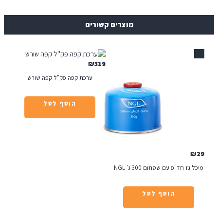
מוצרים קשורים
₪
319
ערכת קפה פק"ל קפה שורש
הוסף לסל
ז חד"פ עם שסתום 300 ג' NGL
הוסף לסל