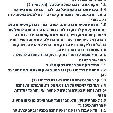
4. בעדינות הברג את מיכל הגז לברז הגז עד שתרגיש את
דות האטם. אין לסגור חזק מדי כדי לא לפגוע באטם. סגור
כוח יד.
4. וודא שאטימות גז הושגה. עם ברצונך לבדוק אטימות בצע
ת בחוץ. אין לבדוק נזילות גז עם להבה. השתמש למשל עם
בון חמים מוקצפים, הרטב את מקומות החיבור. במידה
ה נזילה יופיעו בועות באזור הנזילה. עם אתה בספק ומריח
אל תדליק את הכירה.פרק את המיכל מהכירה וצור קשר
חנות בה רכשת את הכירה.
5.2 פתח את ברז הגז (2) נגד כיוון השעון והצת מיד את המבער
5. תוך כדי שימוש אל תזיז את הכירה. התפרצויות להבה
ות להופיע במידה והכירה לא חמה ו/או תוך כדי תזוזות
.
6. וודא שברז הגז סגור ואין להבה במבער ובסביבתה. קח