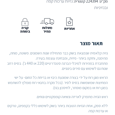
Primus
גזיות ערכות קפה
:
224394
קטגוריה:
Mimer
ניות
משלוח
קניה
אחריות
מהיר
בטוחה
אור מוצר
 קלאסית שנמצאת בשוק כבר מתחילת שנות השמונים. פשוטה, מוחה,
ה, וחזקה ביותר- פיזית, ומבחינת עוצמת בעירה.
מתחברת במהירות למיכלי הברגה סטנדרטיים (220 או 440 ג'). בסיס רחב
גם לשימוש עם סירים בינוניים.
מוגן רוח על ידי בצורה שמונעת כיבוי או בריחת כל החום- על ישי
צות שמשמשות בסיס לסיר. (בכל מקרה בתנאי רוח מומלץ להשתמש
רוח או במקום מוסתר, לחיסכון בגז).
גזיה מתפרק לאריזה ונשיאה קומפקטיים ונוחים.
ספק, אחת הגזיות הטובות ביותר בשוק לשימוש כללי בקמפינג, טרקים
רכות קפה.