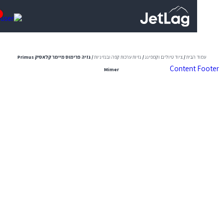
0
 הבית
/
ציוד טיולים וקמפינג
/
גזיות ערכות קפה ובנזיניות
/ גזיה פרימוס מיימר קלאסיק Primus
Content
Mimer