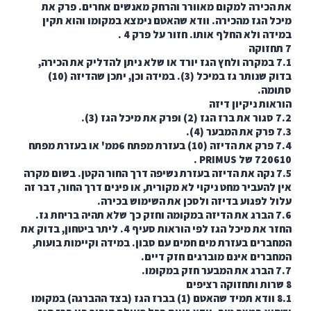
כירה למקום מאוורר והרחק מאנשים אחרים. פרק את
 הגז מהכירה. וודא שהאטם נימצא במקומו והוא תקין
ה ולא החלף אותו. חזור על פרק 4 .
7. במקרה ולחץ הגז יורד או שלא ניתן להדליק את הכירה,
בדוק שנותר גז במיכל (3). במידה וכן, יתכן שהדיזה (10)
מה.
ות ניקיון דיזה
7.4 פרק את הדיזה (10) בעזרת מפתח 6ממ' או בעזרת מפתח
 PRIMUS .
7. נקה את הדיזה בעזרת נשיפה דרך החור הקטן. בשום מקרה
להעביר מחט ניקוי לא מקורית, או פינים דרך החור, דבר זה
 לפגוע בדיזה ולסכן את השימוש בכירה.
7. הברג את הדיזה במקומה וחזק כך שלא תהיה בריחת גז.
החזר את מיכל הגז לפי הוראות סעיף 4. ליתר ביטחון, בדוק את
רים בעזרת מים חמים עם סבון. במידה וקיימות בועות,
רים אינם מוברגים חזק דיים.
8.1 וודא תמיד שהאטם (1) בברז הגז (בצד ההברגה) במקומו