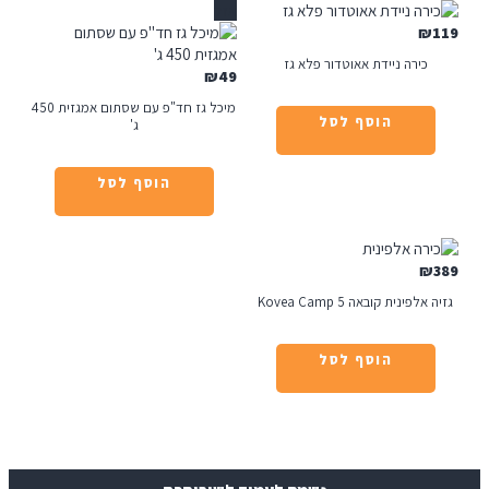
אזל
₪
כירה ניידת אאוטדור פלא גז
₪
49
מיכל גז חד"פ עם שסתום אמגזית 450
הוסף לסל
ג'
הוסף לסל
לפינית קובאה Kovea Camp 5
הוסף לסל