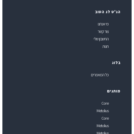
ג'ט לג הטוב
מי אנחנו
צור קשר
החשבון שלי
חנות
לוג
כל המאמרים
ותגים
Core
Metolius
Core
Metolius
Metolius