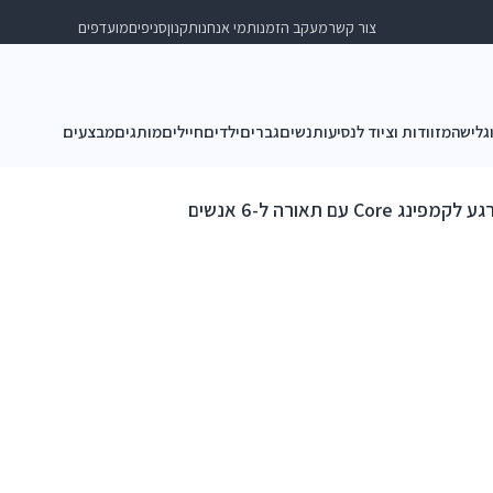
צור קשר
מעקב הזמנות
מי אנחנו
תקנון
סניפים
מועדפים
וגלישה
מזוודות וציוד לנסיעות
נשים
גברים
ילדים
חיילים
מותגים
מבצעים
ג Core עם תאורה ל-6 אנשים