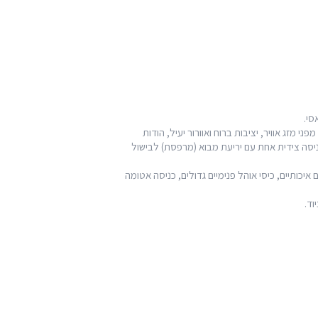
סי.
י מזג אוויר, יציבות ברוח ואוורור יעיל, הודות
יסה צידית אחת עם יריעת מבוא (מרפסת) לבישול
איכותיים, כיסי אוהל פנימיים גדולים, כניסה אטומה
וד.