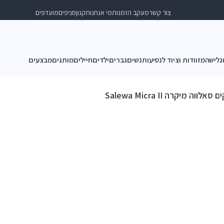
צור קשר
מעקב הזמנות
מי אנחנו
תקנון
סניפים
מועדפים
וגלישה
מזוודות וציוד לנסיעות
נשים
גברים
ילדים
חיילים
מותגים
מבצעים
ווה מיקרה Salewa Micra II