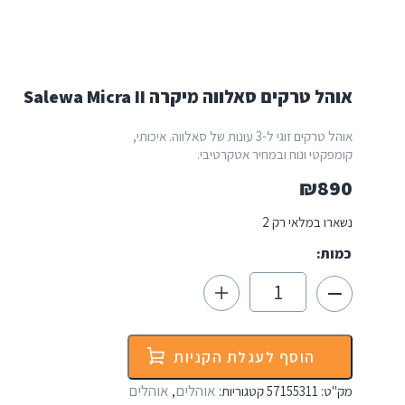
אוהל טרקים סאלווה מיקרה Salewa Micra II
אוהל טרקים זוגי ל-3 עונות של סאלווה. איכותי,
קומפקטי ונוח ובמחיר אטקרטיבי.
₪
890
נשארו במלאי רק 2
כמות:
כמות
של
אוהל
טרקים
סאלווה
הוסף לעגלת הקניות
מיקרה
Salewa
אוהלים
אוהלים
מק"ט:
57155311
קטגוריות:
,