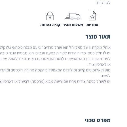
Micra
לטרקים
II
אחריות
משלוח מהיר
קניה בטוחה
תאור מוצר
אוהל מיקרה II של סאלווהל הוא אוהל טרקים זוגי עם
מבנה כיפה/איגלו קלא
יש לו חלל פנימי מרווח הודות לקירות כמעט אנכיים והוא מבטיח הגנה טובה מפנ
לפתחי אוורור בצד המאפשרים לווסת את אספקת האוויר הצח. לאוהל יש כנ
או לאחסון ציוד.
מוטות אלומיניום קלים וסולידיים המאפשרים הקמה מהירה. רוכסנים ומיתרים 
לגשם.
יש לאוהל כניסה צידית אחת עם יריעת מבוא (מרפסת) לבישול או לאחסון צי
מפרט טכני