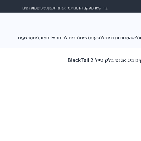
צור קשר
מעקב הזמנות
מי אנחנו
תקנון
סניפים
מועדפים
וגלישה
מזוודות וציוד לנסיעות
נשים
גברים
ילדים
חיילים
מותגים
מבצעים
ג אגנס בלק טייל 2 BlackTail