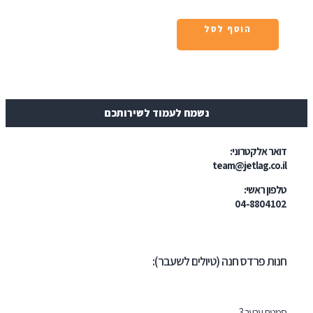
הוסף לסל
נשמח לעמוד לשירותכם
טרוני:
team@jetl
י:
04-
דס חנה (טיולים לשעבר):
ר 3