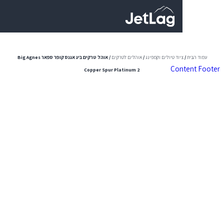
0
יוד טיולים וקמפינג
/
אוהלים לטרקים
/ אוהל טרקים ביג אגנס קופר ספאר Big Agnes
Con
Copper Spur Platinum 2