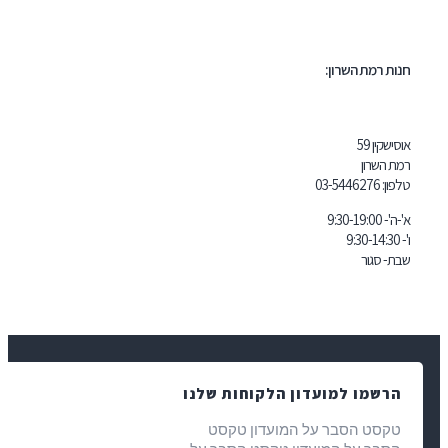
ת רמת השרון:
שקין 59
 השרון
ון:
03-5446276
9:30-19:
- סגור
רשמו למועדון הלקוחות שלנו
קסט הסבר על המועדון טקסט