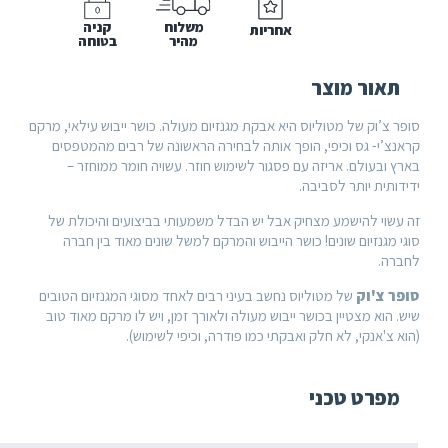
משלוח
קניה
אחריות
מהיר
בטוחה
אור מוצר
צ’וק של מטוליוס היא אבקת מגנזיום מעולה. כושר ייבוש עילאי, מרקם
צ’י- גס וכיפי, הופך אותה לבחירה הראשונה של רבים מהמטפסים
ובעולם. אריזה עם פסגור לשימוש חוזר. עשויה חומר ממוחזר –
תית יותר לסביבה.
שוי להישמע מצחיק אבל יש הבדל משמעותי בביצועים והיכולת של
מגנזיום שונים! כושר הייבוש והמרקם למשל שונים מאוד בין חברה
ה.
 צ'וק
של מטוליוס נחשב בעיני רבים לאחד מסוגי המגנזיום הטובים
הוא מצטיין בכושר ייבוש מעולה ולאורך זמן, ויש לו מרקם מאוד טוב
צ'אנקי, לא חלק ואבקתי כמו פודרה, וכיפי לשימוש).
פרט טכני