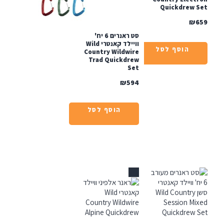
Quickdrew 
₪
סט ראנרים 6 יח'
וויילד קאנטרי Wild
הוסף לסל
Country Wildwire
Trad Quickdrew
Set
₪
594
הוסף לסל
אזל