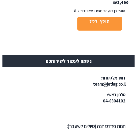
₪
1
ל בן רגע לקמפינג אאוטדור ל-8
הוסף לסל
נשמח לעמוד לשירותכם
ר אלקטרוני:
team@jetlag.co
ון ראשי:
04-88041
ת פרדס חנה (טיולים לשעבר):