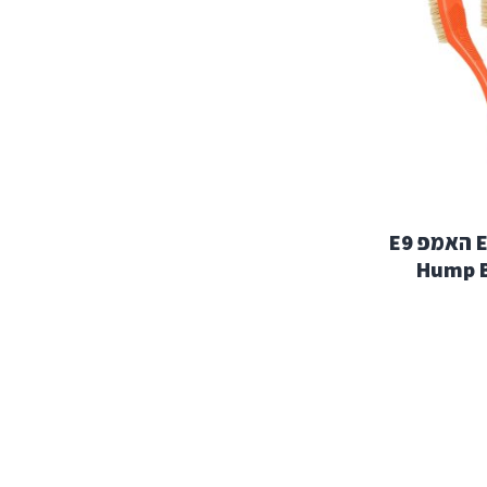
מברשת לבולדרינג E9 האמפ E9
Hump B