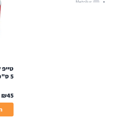
Metolius
Solid-colors
טייפ 
טווח מחירים
5 ס"מ
עד ₪200
עד ₪900
₪
45
עד ₪1500
עד ₪3000
ה