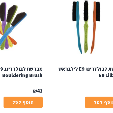
מברשת לבולדרינג E9 לילבראש
Bouldering Brush
E9 Lil
₪
42
וסף לסל
הוסף לסל