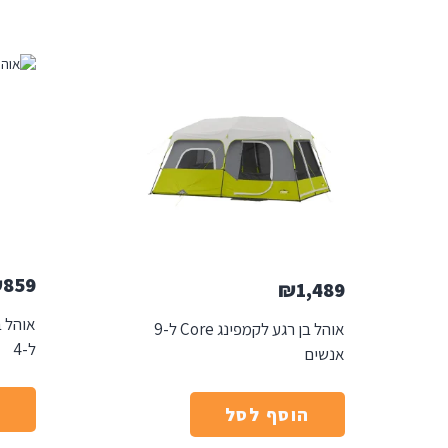
₪
859
₪
1,489
אוהל ב
אוהל בן רגע לקמפינג Core ל-9
ל-4
אנשים
ה
הוסף לסל