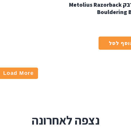
רייזורבק Metolius Razorback
Bouldering 
וסף לסל
Load More
נצפה לאחרונה