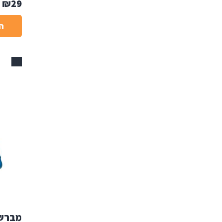
₪
29
ה
אזל
מברשת