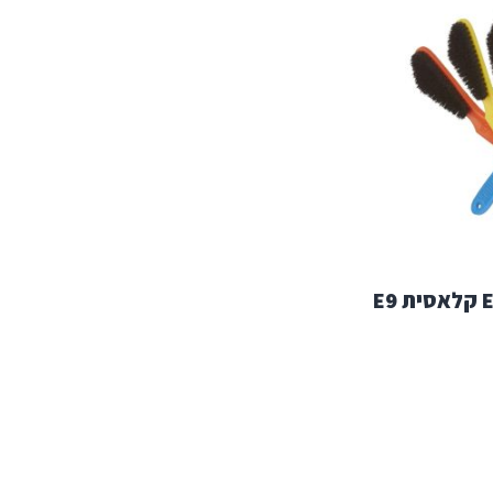
מברשת לבולדרינג E9 קלאסית E9