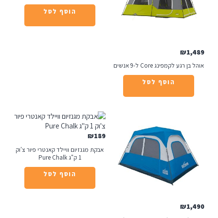
הוסף לסל
₪
1
רגע לקמפינג Core ל-9 אנשים
הוסף לסל
₪
189
אבקת מגנזיום וויילד קאנטרי פיור צ'וק
1 ק"ג Pure Chalk
הוסף לסל
₪
1