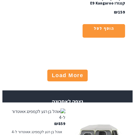
E9 Kangar
₪
הוסף לסל
Load More
נצפה לאחרונה
₪
859
אוהל בן רגע לקמפינג אאוטדור ל-4