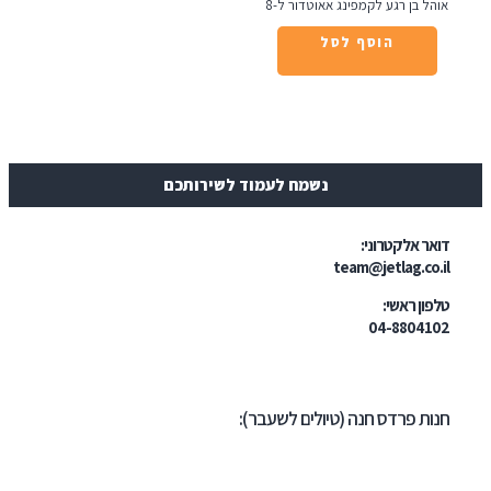
ל בן רגע לקמפינג אאוטדור ל-8
הוסף לסל
נשמח לעמוד לשירותכם
ר אלקטרוני:
team@jetlag.co
ון ראשי:
04-88041
ת פרדס חנה (טיולים לשעבר):