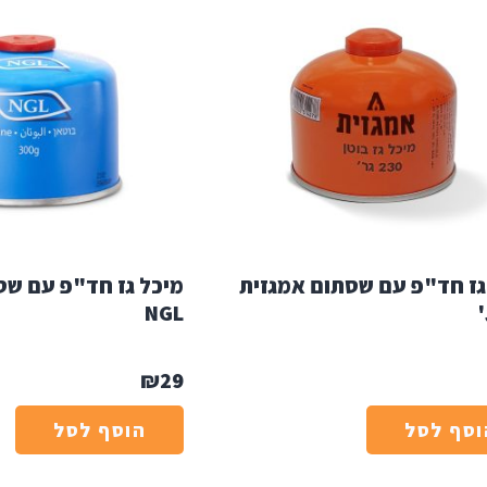
גז חד"פ עם שסתום אמגזית
NGL
₪
29
וסף לסל
הוסף לסל