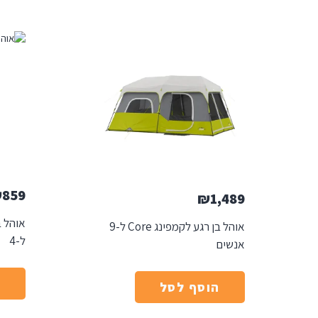
₪
859
₪
1,489
אוהל ב
אוהל בן רגע לקמפינג Core ל-9
ל-4
אנשים
ה
הוסף לסל