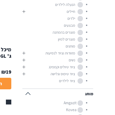
הנעלה לילדים
חיילים
ילדים
מבצעים
מוצרים בהמתנה
מוצרים למיון
מותגים
מזוודות וציוד לנסיעות
ג' NGL
נשים
ציוד טיולים וקמפינג
₪
19
ציוד טיפוס וגלישה
ציוד לילדים
ה
מותג
אזל
Amgazit
Kovea