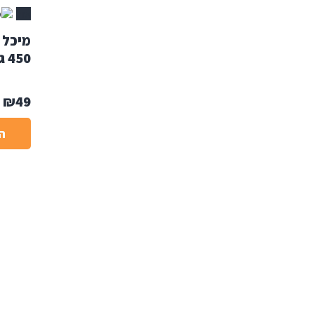
אזל
מיכל 
450 ג'
₪
49
ה