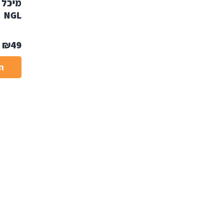
NGL
₪
49
ה