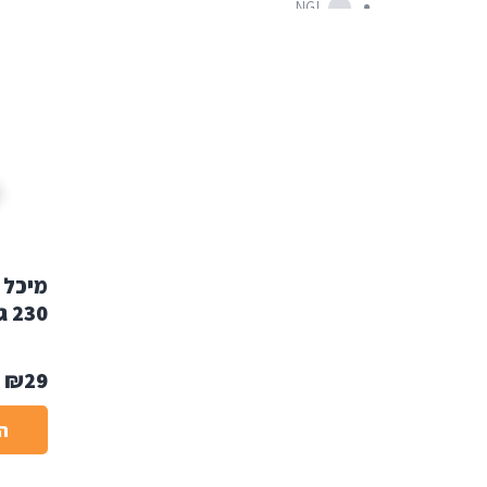
NGL
טווח מחירים
עד ₪200
עד ₪900
עד ₪1500
עד ₪3000
מיכל 
230 ג'
₪
29
ה