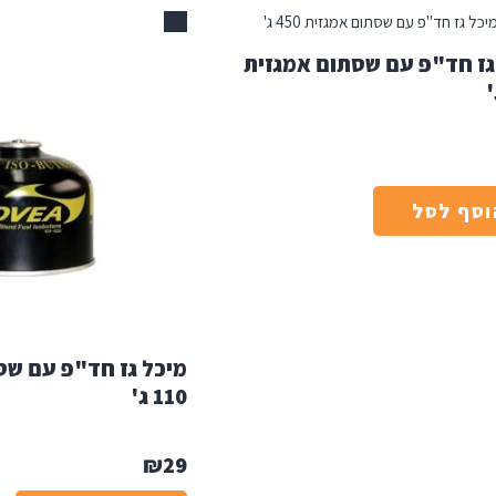
אזל
גז חד"פ עם שסתום אמגזית
וסף לסל
מיכל גז חד"פ עם שס
110 ג'
₪
29