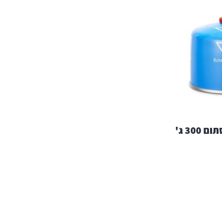
מיכל גז חד"פ עם שסתום 300 ג'