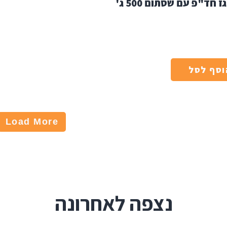
מיכל גז חד"פ עם שסתום 500 ג'
וסף לסל
Load More
נצפה לאחרונה