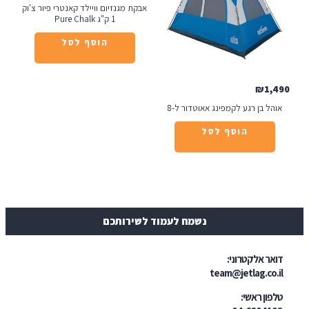
אבקת מגנזיום וויילד קאנטרי פיור צ'וק
1 ק"ג Pure Chalk
הוסף לסל
₪
1
ל בן רגע לקמפינג אאוטדור ל-8
הוסף לסל
נשמח לעמוד לשירותכם
ר אלקטרוני:
team@jetlag.co
ון ראשי: