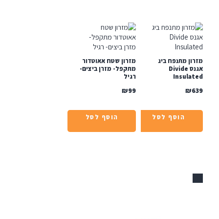
ן מתנפח ביג
מזרון שטח אאוטדור
אגנס Divide
מתקפל- מזרן ביצים-
Insula
רגיל
₪
99
₪
הוסף לסל
הוסף לסל