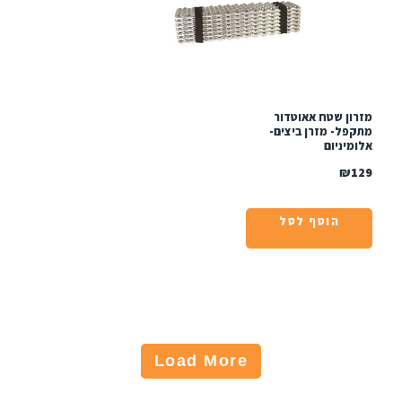
ון שטח אאוטדור
פל- מזרן ביצים-
יניום
₪
הוסף לסל
Load More