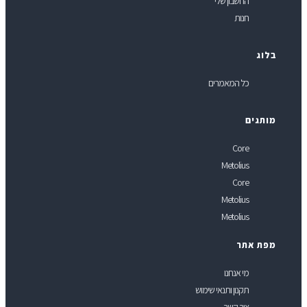
החשבון שלי
חנות
לוג
כל המאמרים
ותגים
Core
Metolius
Core
Metolius
Metolius
פת אתר
מי אנחנו
תקנון ותנאי שימוש