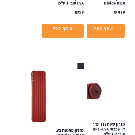
Divi
EVA עובי 1 ס"מ
₪
59
₪
הוסף לסל
הוסף לסל
אזל
ן שטח גו נייצ'ר
דו שכבתי XPE+EVA
מזרון מתנפח ביג
ס"מ