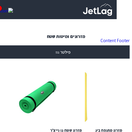
0
מזרונים ומיטות שטח
Content
פילטר
ן מתנפח ביג
מזרון שטח גו נייצ'ר