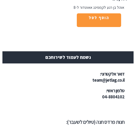
ל בן רגע לקמפינג אאוטדור ל-8
הוסף לסל
נשמח לעמוד לשירותכם
ר אלקטרוני:
team@jetlag.co
ון ראשי:
04-88041
ת פרדס חנה (טיולים לשעבר):