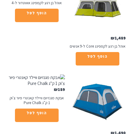
אוהל בן רגע לקמפינג אאוטדור ל-4
הוסף לסל
₪
1
רגע לקמפינג Core ל-9 אנשים
הוסף לסל
₪
189
אבקת מגנזיום וויילד קאנטרי פיור צ'וק
1 ק"ג Pure Chalk
הוסף לסל
₪
1