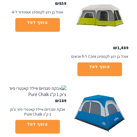
₪
859
אוהל בן רגע לקמפינג אאוטדור ל-4
הוסף לסל
₪
1
רגע לקמפינג Core ל-9 אנשים
הוסף לסל
₪
189
אבקת מגנזיום וויילד קאנטרי פיור צ'וק
1 ק"ג Pure Chalk
הוסף לסל