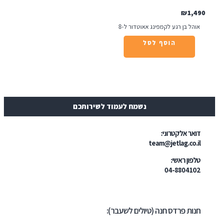
₪
1
ל בן רגע לקמפינג אאוטדור ל-8
הוסף לסל
נשמח לעמוד לשירותכם
ר אלקטרוני:
team@jetlag.co
ון ראשי:
04-88041
ת פרדס חנה (טיולים לשעבר):